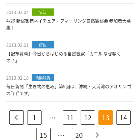
2013.03.04
告知
4/29 新宿御苑ネイチュア・フィーリング自然観察会 参加者大募
集！
2013.03.01
解説
【配布資料】今日からはじめる自然観察「カエル なぜ鳴く
の？」
2013.02.18
活動報告
毎日新聞「生き物の恵み」第9回は、沖縄・大浦湾のアオサンゴ
の”山”です。
1
…
11
12
13
14
15
…
20