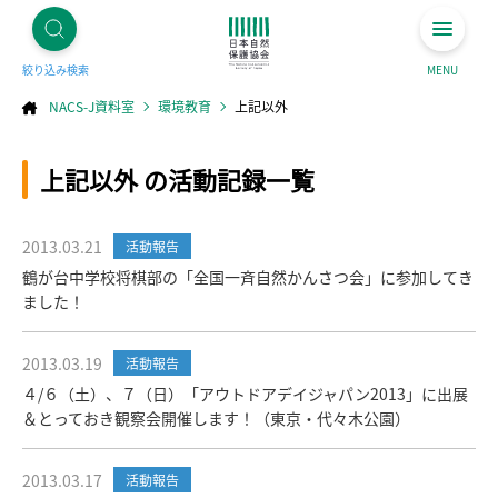
絞り込み検索
MENU
NACS-J資料室
環境教育
上記以外
コ
上記以外 の活動記録一覧
ン
テ
ン
ツ
へ
ス
キ
2013.03.21
活動報告
ッ
プ
鶴が台中学校将棋部の「全国一斉自然かんさつ会」に参加してき
ました！
2013.03.19
活動報告
４/６（土）、７（日）「アウトドアデイジャパン2013」に出展
＆とっておき観察会開催します！（東京・代々木公園）
2013.03.17
活動報告