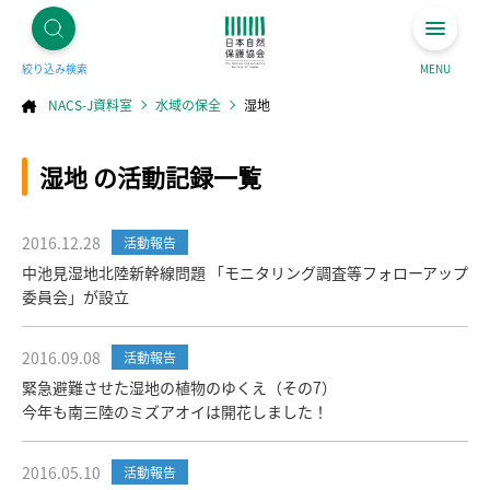
絞り込み検索
MENU
NACS-J資料室
水域の保全
湿地
コ
湿地 の活動記録一覧
ン
テ
ン
ツ
へ
ス
キ
2016.12.28
活動報告
ッ
プ
中池見湿地北陸新幹線問題 「モニタリング調査等フォローアップ
委員会」が設立
2016.09.08
活動報告
緊急避難させた湿地の植物のゆくえ（その7）
今年も南三陸のミズアオイは開花しました！
2016.05.10
活動報告