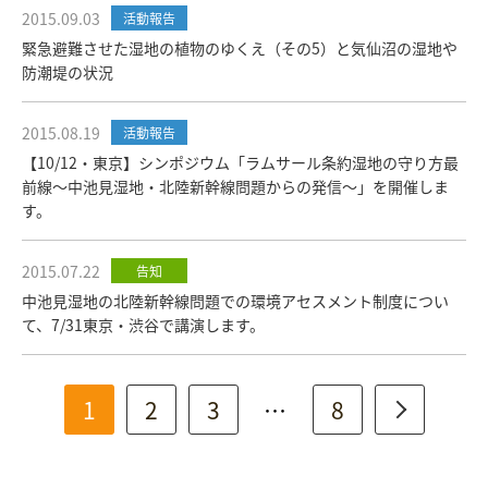
2015.09.03
活動報告
緊急避難させた湿地の植物のゆくえ（その5）と気仙沼の湿地や
防潮堤の状況
2015.08.19
活動報告
【10/12・東京】シンポジウム「ラムサール条約湿地の守り方最
前線～中池見湿地・北陸新幹線問題からの発信～」を開催しま
す。
2015.07.22
告知
中池見湿地の北陸新幹線問題での環境アセスメント制度につい
て、7/31東京・渋谷で講演します。
1
2
3
…
8