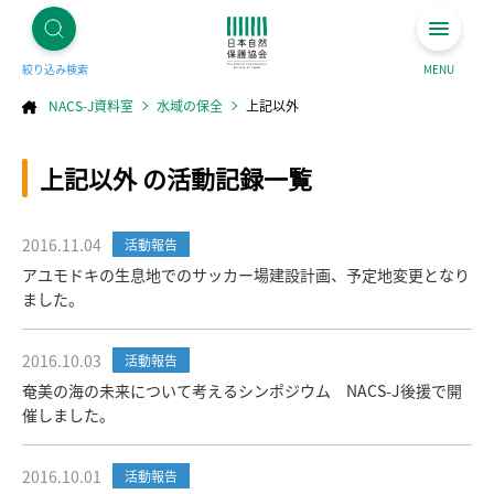
絞り込み検索
MENU
NACS-J資料室
水域の保全
上記以外
コ
上記以外 の活動記録一覧
ン
テ
ン
ツ
へ
ス
キ
2016.11.04
活動報告
ッ
プ
アユモドキの生息地でのサッカー場建設計画、予定地変更となり
ました。
2016.10.03
活動報告
奄美の海の未来について考えるシンポジウム NACS-J後援で開
催しました。
2016.10.01
活動報告