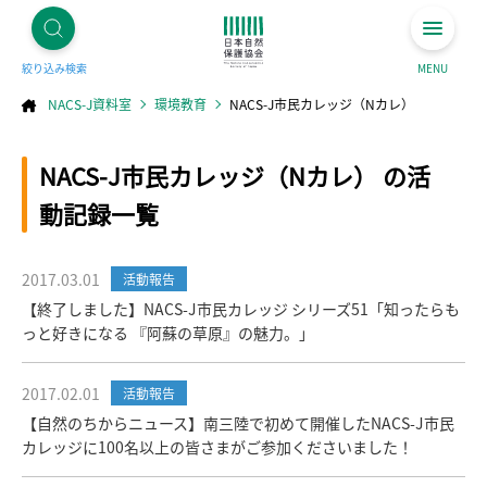
絞り込み検索
MENU
NACS-J資料室
環境教育
NACS-J市民カレッジ（Nカレ）
コ
NACS-J市民カレッジ（Nカレ） の活
ン
テ
ン
ツ
動記録一覧
へ
ス
キ
ッ
プ
2017.03.01
活動報告
【終了しました】NACS-J市民カレッジ シリーズ51「知ったらも
っと好きになる 『阿蘇の草原』の魅力。」
2017.02.01
活動報告
【自然のちからニュース】南三陸で初めて開催したNACS-J市民
カレッジに100名以上の皆さまがご参加くださいました！