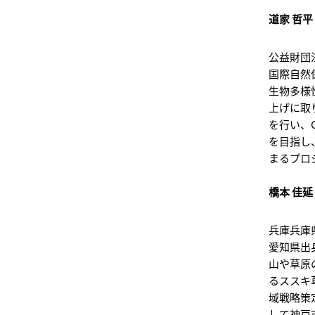
道家 哲
公益財団
国際自然
生物多様
上げに取り
を行い、C
を目指し
まるプロ
橋本 佳延
兵庫兵庫
愛知県出
山や草原
るススキ
域戦略策
して神戸