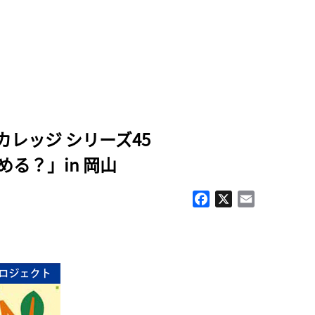
民カレッジ シリーズ45
る？」in 岡山
Facebook
X
Email