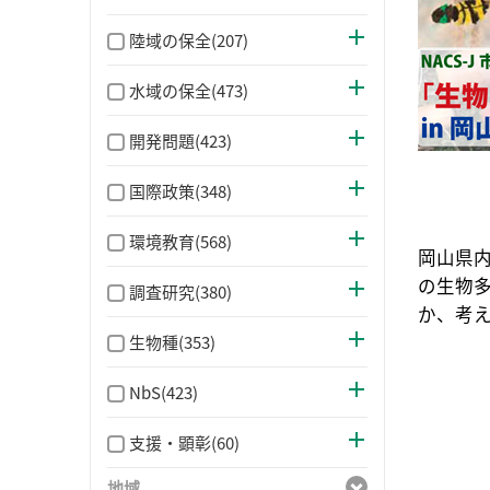
陸域の保全(207)
水域の保全(473)
開発問題(423)
国際政策(348)
環境教育(568)
岡山県
の生物
調査研究(380)
か、考
生物種(353)
NbS(423)
支援・顕彰(60)
地域