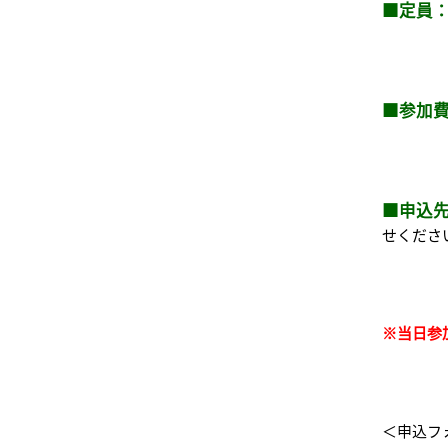
■定員
■参加
■申込
せくださ
※当日参
＜申込フ