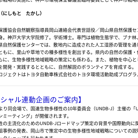
（にしもと たかし）
保護協会自然観察指導員岡山連絡会代表世話役／岡山県自然保護セ
身。神戸大学大学院修了。学術博士。専門は植物生態学で、ブナ林
県自然保護センターでは、敷地内に造成された人工湿原の管理を通
ともに、里山や草地での種多様性を創出する。県内の自然の保護・
もに、生物多様性地域戦略の策定にも係わる。また、植物を中心と
を開発・実践するとともに、自然解説のボランティアを育成する。
ロジェクトはトヨタ自動車株式会社のトヨタ環境活動助成プログラ
ペシャル連動企画のご案内】
より同会場で、国連生物多様性の10年委員会（UNDB-J）主催の「U
ンミーティング」が開催されます。
性の主流化のためのUNDB-Jロードマップ策定の背景や国際動向に
組事例の発表、岡山市で策定中の生物多様性地域戦略についての説
ークショップも行われます。