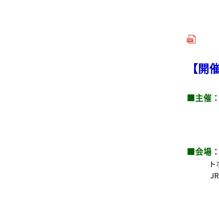
【開
■主催
■会場
トホール
JR岡