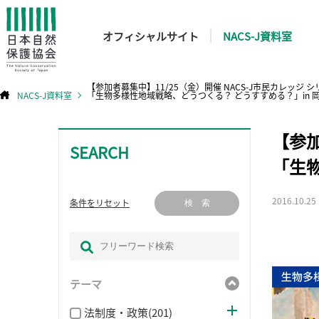
オフィシャルサイト
NACS-J資料室
【参加者募集中】11/25（金）開催 NACS-J市民カレッジ シ
NACS-J資料室
「生物多様性地域戦略、どうつくる？ どうすすめる？」in 
コ
【参加
ン
テ
SEARCH
ン
ツ
「生物
へ
ス
キ
ッ
プ
2016.10.25
条件をリセット
検 索
テーマ
法制度・政策(201)