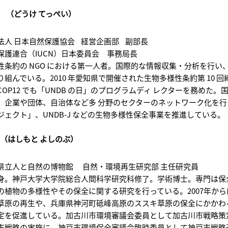
平 （どうけ てっぺい）
法人 日本自然保護協会 経営企画部 副部長
保護連合（IUCN）日本委員会 事務局長
性条約の NGO における第一人者。国際的な情報収集・分析を行い
組んでいる。2010 年愛知県で開催された生物多様性条約第 10 回締
OP12 でも「UNDB の日」のプログラムディ レクターを務めた。
、企業や団体、自治体など多 分野のセクターのネットワーク化を
ジェクト」、UNDB-J などの生物多様性保全事業を推進している。
 （はしもと よしのぶ）
県立人と自然の博物館 自然・環境再生研究部 主任研究員
身。神戸大学大学院総合人間科学研究科修了。学術博士。専門は保
の植物の多様性やその保全に関する研究を行っている。2007年か
草原の再生や、兵庫県神河町砥峰高原のススキ草原の保全にかかわ
定を促進している。加古川市環境審議会委員として加古川市戦略策定
市戦略の実施に、神戸市環境保全審議会臨時委員として神戸市戦略