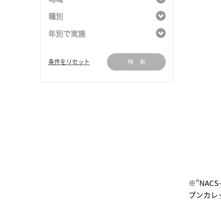
種別
年別で実施
条件をリセット
検 索
※“NA
プンカレ