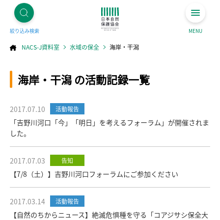
絞り込み検索
MENU
NACS-J資料室
水域の保全
海岸・干潟
コ
海岸・干潟 の活動記録一覧
ン
テ
ン
ツ
へ
ス
キ
2017.07.10
活動報告
ッ
プ
「吉野川河口「今」「明日」を考えるフォーラム」が開催されま
した。
2017.07.03
告知
【7/8（土）】吉野川河口フォーラムにご参加ください
2017.03.14
活動報告
【自然のちからニュース】絶滅危惧種を守る「コアジサシ保全大