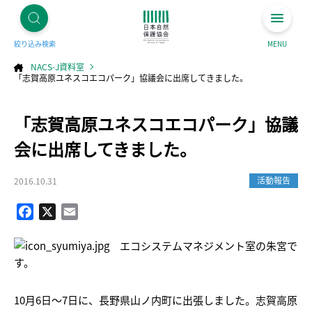
絞り込み検索
MENU
NACS-J資料室
「志賀高原ユネスコエコパーク」協議会に出席してきました。
コ
「志賀高原ユネスコエコパーク」協議
ン
テ
ン
ツ
会に出席してきました。
へ
ス
キ
ッ
プ
活動報告
2016.10.31
Facebook
X
Email
エコシステムマネジメント室の朱宮で
す。
10月6日～7日に、長野県山ノ内町に出張しました。志賀高原