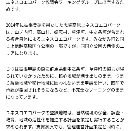
ユネスコエコパーク協議会ワーキンググループに出席するた
めです。
2014年に拡張登録を果たした志賀高原ユネスコエコパーク
は、山ノ内町、高山村、嬬恋村、草津町、中之条町が含まれ
る複合自体によるユネスコエコパークです。みなかみ町と同
じ上信越高原国立公園の一部ですが、同国立公園の西側のエ
リアになります。
じつは拡張申請の際に群馬県側中之条町、草津町の協力が得
られていなかったために、核心地域が剥き出しのまま、つま
り緩衝地域や移行地域に囲われないまま申請を行い、直前で
承認が撤回されそうになるなど、不完全なゾーニングのまま
になっています。
ユネスコエコパークの登録地域は、自然環境の保全、調査・
教育、地域の活性化を推進する計画を策定し実行することが
求められます。志賀高原でも、管理運営計画策定と同時に、