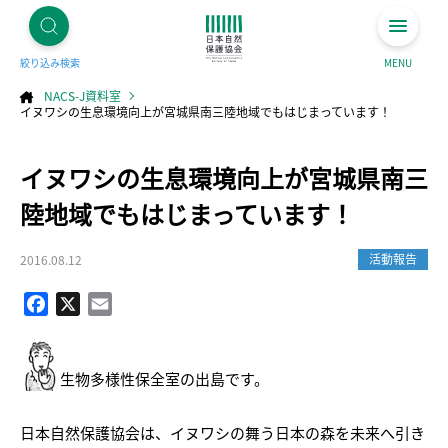
絞り込み検索
MENU
NACS-J資料室
イヌワシの生息環境向上が宮城県南三陸地域でもはじまっています！
コ
イヌワシの生息環境向上が宮城県南三
ン
テ
ン
ツ
陸地域でもはじまっています！
へ
ス
キ
ッ
プ
活動報告
2016.08.12
Facebook
X
Email
生物多様性保全室の出島です。
日本自然保護協会は、イヌワシの舞う日本の森を未来へ引き