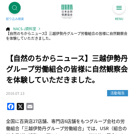
絞り込み検索
MENU
NACS-J資料室
【自然のちからニュース】三越伊勢丹グループ労働組合の皆様に自然観察会
を体験していただきました。
コ
【自然のちからニュース】三越伊勢丹
ン
テ
ン
ツ
グループ労働組合の皆様に自然観察会
へ
ス
キ
を体験していただきました。
ッ
プ
活動報告
2016.07.13
Facebook
X
Email
全国に百貨店27店舗、専門店6店舗をもつグループ会社の労
働組合「三越伊勢丹グループ労働組合」では、USR（組合の