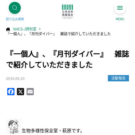
絞り込み検索
MENU
NACS-J資料室
『一個人』、『月刊ダイバー』 雑誌で紹介していただきました
コ
『一個人』、『月刊ダイバー』 雑誌
ン
テ
ン
ツ
で紹介していただきました
へ
ス
キ
ッ
プ
活動報告
2016.06.10
Facebook
X
Email
生物多様性保全室・萩原です。