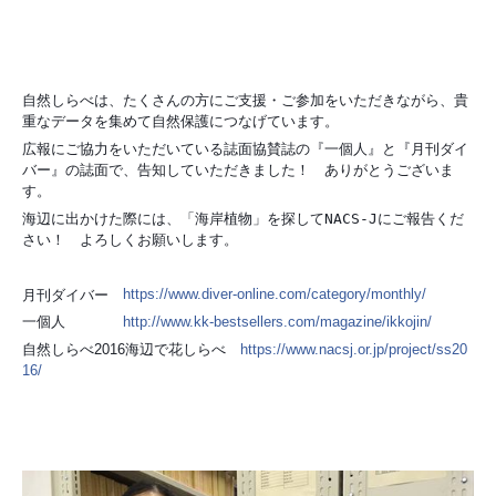
自然しらべは、たくさんの方にご支援・ご参加をいただきながら、貴
重なデータを集めて自然保護につなげています。
広報にご協力をいただいている誌面協賛誌の『一個人
』
と
『
月刊ダイ
バー
』
の誌面で、告知していただきました！ ありがとうございま
す。
海辺に出かけた際には、「海岸植物」を探してNACS-Jにご報告くだ
さい！ よろしくお願いします。
月刊ダイバー
https://www.diver-online.com/category/monthly/
一個人
http://www.kk-bestsellers.com/magazine/ikkojin/
自然しらべ2016海辺で花しらべ
https://www.nacsj.or.jp/project/ss20
16/