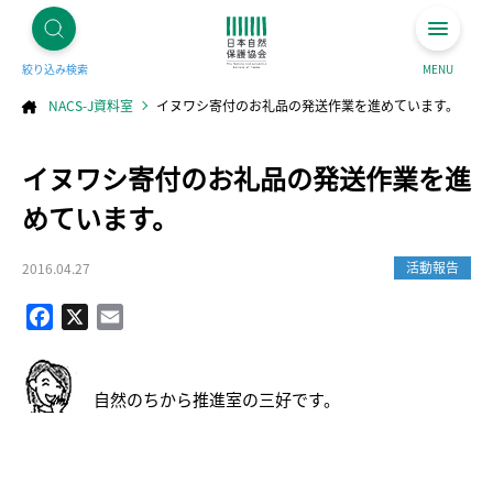
絞り込み検索
MENU
NACS-J資料室
イヌワシ寄付のお礼品の発送作業を進めています。
コ
イヌワシ寄付のお礼品の発送作業を進
ン
テ
ン
ツ
めています。
へ
ス
キ
ッ
プ
活動報告
2016.04.27
Facebook
X
Email
自然のちから推進室の三好です。