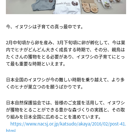
今、イヌワシは子育ての真っ最中です。
2月中旬頃から卵を産み、
3月下旬頃に卵が孵化して、今は巣
内でヒナがどんどん大きく成長する時期で、
その分、親鳥は
たくさんの獲物をとる必要があり、
イヌワシの子育てにとっ
て最も重要な時期といえます。
日本全国のイヌワシが今の難しい時期を乗り越えて、より多
くのヒナが巣立つのを願うばかりです。
日本自然保護協会では、皆様のご支援を活用して、
イヌワシ
が獲物をとることができる豊かな森づくりの実践と、
その取
り組みを日本全国に広めることを進めています。
https://www.nacsj.or.jp/
katsudo/akaya/2016/02/post-41.
html