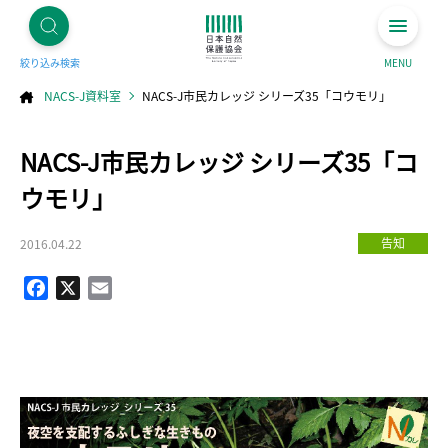
絞り込み検索
MENU
NACS-J資料室
NACS-J市民カレッジ シリーズ35「コウモリ」
コ
NACS-J市民カレッジ シリーズ35「コ
ン
テ
ン
ツ
ウモリ」
へ
ス
キ
ッ
プ
告知
2016.04.22
Facebook
X
Email