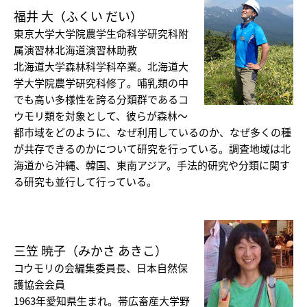
福井 大（ふくい だい）
東京大学大学院農学生命科学研究科附
属演習林北海道演習林助教
北海道大学森林科学科卒業。北海道大
学大学院農学研究科修了。哺乳類の中
でも高い多様性を誇る分類群であるコ
ウモリ類を対象として、彼らが森林〜
都市域をどのように、なぜ利用しているのか、なぜ多くの種
が共存できるのかについて研究を行っている。調査地域は北
海道から沖縄、韓国、東南アジア。手法的研究や分類に関す
る研究も並行して行っている。
三笠 暁子（みかさ あきこ）
コウモリの会編集委員長、日本自然保
護協会会員
1963年愛知県生まれ。帯広畜産大学野