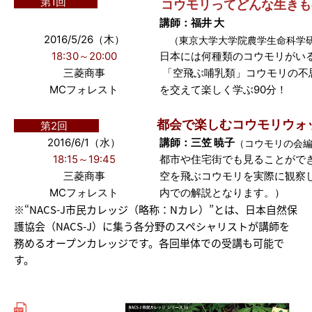
第1回
コウモリってどんな生きも
講師：福井 大
2016/5/26（木）
（東京大学大学院農学生命科学研
18:30～20:00
日本には何種類のコウモリがい
三菱商事
「空飛ぶ哺乳類」コウモリの不
MCフォレスト
を交えて楽しく学ぶ90分！
都会で楽しむコウモリウォ
第2回
2016/6/1（水）
講師：三笠 暁子
（コウモリの会
18:15～19:45
都市や住宅街でも見ることがで
三菱商事
空を飛ぶコウモリを実際に観察
MCフォレスト
内での解説となります。）
※“NACS-J市民カレッジ（略称：Nカレ）”とは、日本自然保
護協会（NACS-J）に集う各分野のスペシャリストが講師を
務めるオープンカレッジです。各回単体での受講も可能で
す。