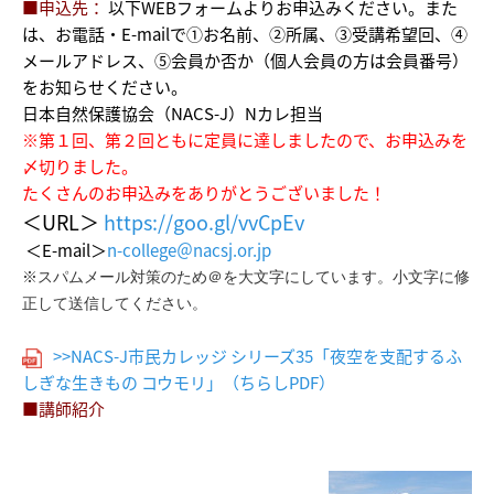
■申込先：
以下WEBフォームよりお申込みください。また
は、お電話・E-mailで①お名前、②所属、③受講希望回、④
メールアドレス、⑤会員か否か（個人会員の方は会員番号）
をお知らせください。
日本自然保護協会（NACS-J）Nカレ担当
※第１回、第２回ともに定員に達しましたので、お申込みを
〆切りました。
たくさんのお申込みをありがとうございました！
＜URL＞
https://goo.gl/vvCpEv
＜E-mail＞
n-college＠nacsj.or.jp
※スパムメール対策のため＠を大文字にしています。小文字に修
正して送信してください。
>>NACS-J市民カレッジ シリーズ35「夜空を支配するふ
しぎな生きもの コウモリ」（ちらしPDF）
■講師紹介