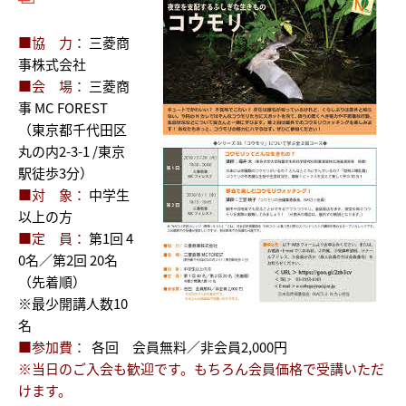
■協 力：
三菱商
事株式会社
■会 場：
三菱商
事 MC FOREST
（東京都千代田区
丸の内2-3-1 /東京
駅徒歩3分）
■対 象：
中学生
以上の方
■定 員：
第1回 4
0名／第2回 20名
（先着順）
※最少開講人数10
名
■参加費：
各回 会員無料／非会員2,000円
※当日のご入会も歓迎です。
もちろん会員価格で受講いただ
けます。