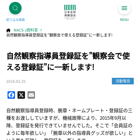
絞り込み検索
MENU
NACS-J資料室
自然観察指導員登録証を”観察会で使える登録証”に一新します!
コ
自然観察指導員登録証を”観察会で使
ン
テ
ン
ツ
える登録証”に一新します!
へ
ス
キ
ッ
プ
活動報告
2016.02.25
Facebook
X
Email
自然観察指導員登録時、腕章・ネームプレート・登録証の三
種をお渡ししていますが、機械故障により、2015年9月以
降、登録証を発行できていませんでした。そこで「会員証の
ように毎年欲しい」「腕章以外の指導員グッズが欲しい」と