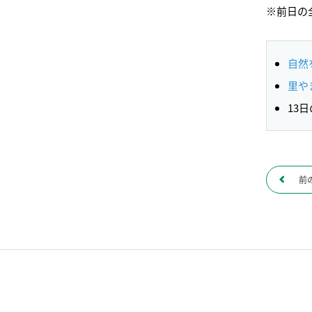
※前日の
自然
里や
13
前