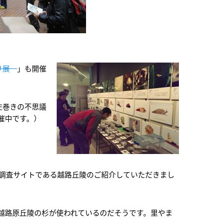
リ展－
」も開催
！
左巻きの不思議
開催中です。）
、調査サイトである越路丘陵のご紹介していただきまし
越路原丘陵の杉が使われているのだそうです。里やま