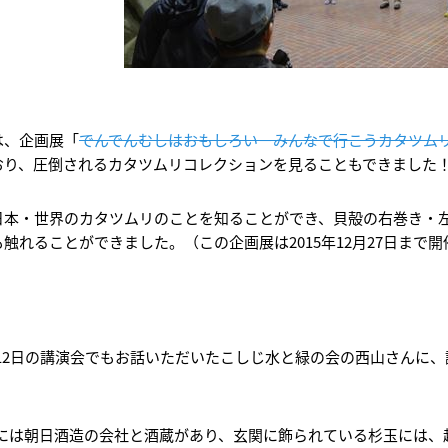
は、企画展「
でんでんむしはおもしろい－みんなで行こうカタツム
おり、圧倒されるカタツムリコレクションを見ることもできました
日本・世界のカタツムリのことを知ることができ、貝殻の右巻き・
触れることができました。（この企画展は2015年12月27日まで
12日の講演会でもお話いただいたこしじ水と緑の会の西山さんに
には朝日酒造の会社と酒蔵があり、玄関に飾られている杉玉には、