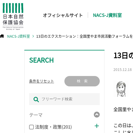
オフィシャルサイト
NACS-J資料室
NACS-J資料室
13日のエクスカーション：全国里やま市民活動フォーラム
コ
13
ン
テ
SEARCH
ン
ツ
へ
ス
2015.12.18
キ
ッ
プ
条件をリセット
検 索
全国里や
テーマ
この日は
法制度・政策(201)
こしじ水