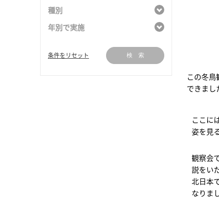
種別
年別で実施
条件をリセット
検 索
この冬鳥
できまし
ここに
姿を見
観察会
説をい
北日本
なりま