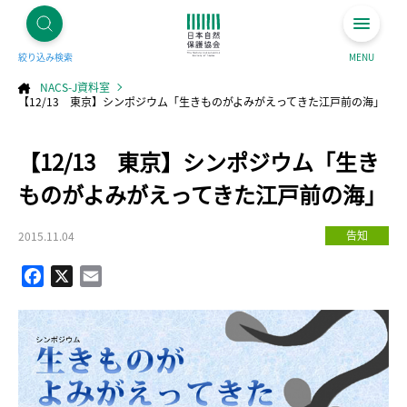
絞り込み検索
MENU
NACS-J資料室
【12/13 東京】シンポジウム「生きものがよみがえってきた江戸前の海」
コ
【12/13 東京】シンポジウム「生き
ン
テ
ン
ツ
ものがよみがえってきた江戸前の海」
へ
ス
キ
ッ
プ
告知
2015.11.04
Facebook
X
Email