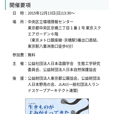
開催要項
日 時：
2015年12月13日(日)13:30～
場 所：
中央区立環境情報センター
東京都中央区京橋三丁目１番１号 東京スク
エアガーデン６階
（東京メトロ銀座線･京橋駅3番出口直結、
東京駅八重洲南口徒歩6分）
参加費：
無料
主 催：
公益社団法人日本造園学会 生態工学研究
委員会、公益財団法人日本自然保護協会
後 援：
公益財団法人東京都公園協会、公益財団法
人日本野鳥の会、JLAU(一般社団法人ラン
ドスケープアーキテクト連盟)