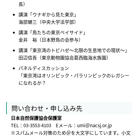
長）
講演「ウナギから見た東京」
海部健三（中央大学法学部）
講演「鳥たちの東京ベイサイド」
金井 裕（日本野鳥の会参与）
講演「東京湾のトビハゼ～北限の生息地での現状～」
田辺信吾（東京動物園協会葛西臨海水族園）
パネルディスカッション
「東京湾はオリンピック・パラリンピックのレガシー
になれるか？
問い合わせ・申し込み先
日本自然保護協会保護室
TEL：03-3553-4103
Eメール：umi＠nacsj.or.jp
※スパムメール対策のため＠を大文字にしています。小文