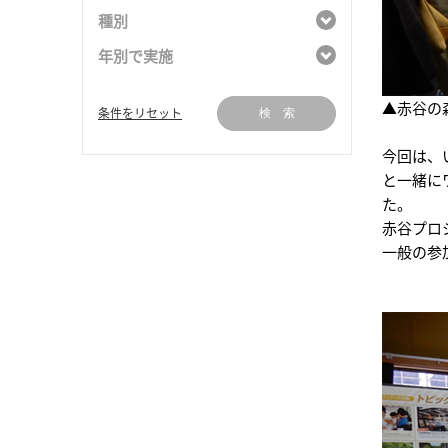
種別
年別で実施
▲赤谷の
条件をリセット
検 索
今回は、
と一緒に
た。
赤谷プロ
一般の参