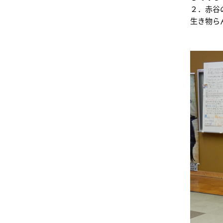
２．赤谷
生き物ら