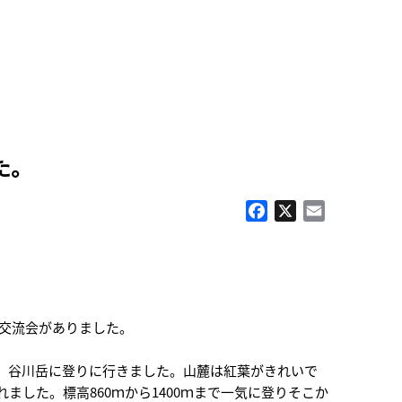
た。
Facebook
X
Email
の交流会がありました。
、谷川岳に登りに行きました。山麓は紅葉がきれいで
した。標高860ｍから1400ｍまで一気に登りそこか