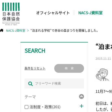
オフィシャルサイト
NACS-J資料室
NACS-J資料室
“泊まれる学校”で赤谷の森まつりを開催しました。
コ
“泊
ン
テ
SEARCH
ン
ツ
へ
ス
2015.11.11
キ
ッ
プ
条件をリセット
検 索
11月7
テーマ
初日は、
法制度・政策(201)
したが、