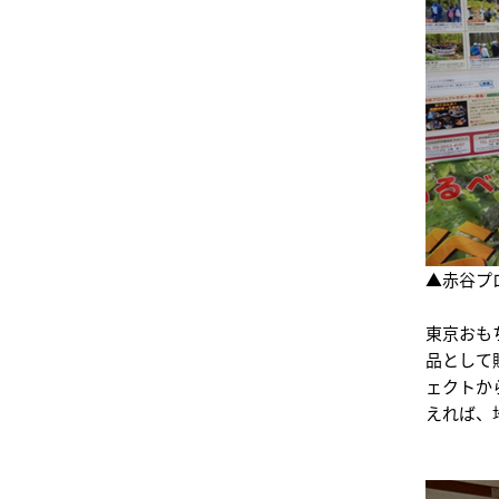
▲赤谷プ
東京おも
品として
ェクトか
えれば、