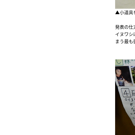
▲小道具
発表の仕
イヌワシ
まう最も