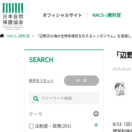
オフィシャルサイト
NACS-J資料室
NACS-J資料室
「辺野古の海の生物多様性を伝えるシンポジウム」を実施し
コ
「辺
ン
テ
SEARCH
ン
ツ
へ
ス
2015.09.16
キ
ッ
プ
条件をリセット
検 索
テーマ
9/13
法制度・政策(201)
理学科後