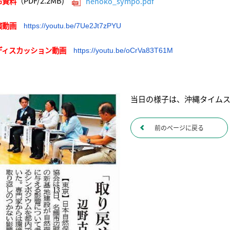
PDF/2.2MB)
布資料
（
henoko_sympo.pdf
演動画
https://youtu.be/7Ue2Jt7zPYU
ディスカッション動画
https://youtu.be/oCrVa83T61M
当日の様子は、沖縄タイムス
前のページに戻る