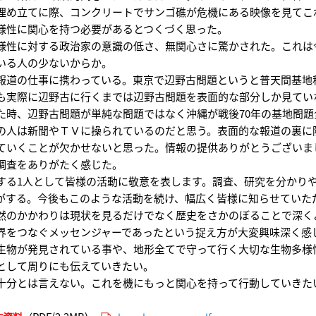
埋め立てに際、コンクリートでサンゴ礁が危機にある映像を見てこ
様性に関心を持つ必要があるとつくづく思った。
様性に対する政治家の意識の低さ、無関心さに驚かされた。これは
いる人の少ないからか。
報道の仕事に携わっている。東京で辺野古問題というと普天間基地
も実際に辺野古に行くまでは辺野古問題を表面的な部分しか見てい
た時、辺野古問題が単純な問題ではなく沖縄が戦後70年の基地問
の人は新聞やＴＶに操られているのだと思う。表面的な報道の裏に
ていくことが欠かせないと思った。情報の提供ありがとうございま
調査をありがたく感じた。
する1人として皆様の活動に敬意を表します。調査、研究を分かり
がする。今後もこのような活動を続け、幅広く皆様に知らせていた
然のかかわりは現状を見るだけでなく歴史をさかのぼることで深く
界をつなぐメッセンジャーであったという捉え方が大変興味深く感
生物が発見されている事や、地形全てで守って行く大切な生物多様
として周りにも伝えていきたい。
十分とは言えない。これを機にもっと関心を持って行動していきた