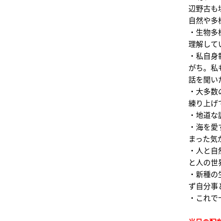
辺野古も
自然や多
・生物多
理解して
・私自身
がち。私
話を聞い
・大多数
練り上げ
・地道な
・海を愛
まった気
・人と自
と人の世
・新種の
ず自分事
・これで