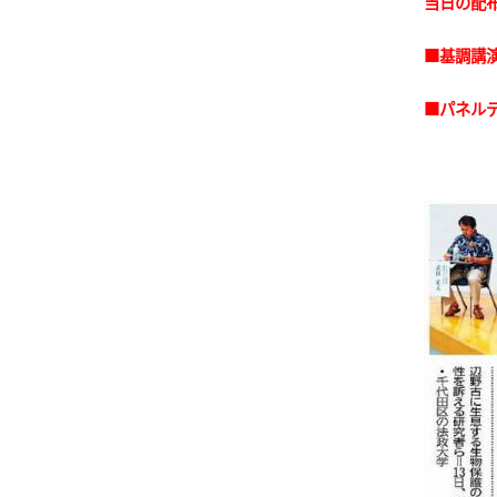
当日の配
■基調講
■パネル