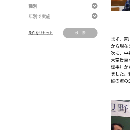
種別
年別で実施
条件をリセット
検 索
まず、吉
から現在
次に、中
大変貴重
理事）か
ました。
礁の海の