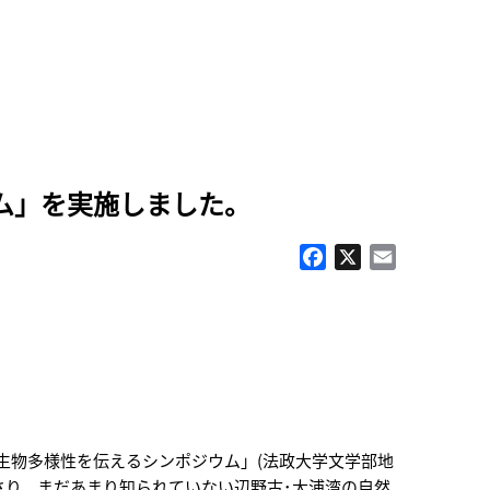
ム」を実施しました。
Facebook
X
Email
の生物多様性を伝えるシンポジウム」(法政大学文学部地
さり、まだあまり知られていない辺野古･大浦湾の自然