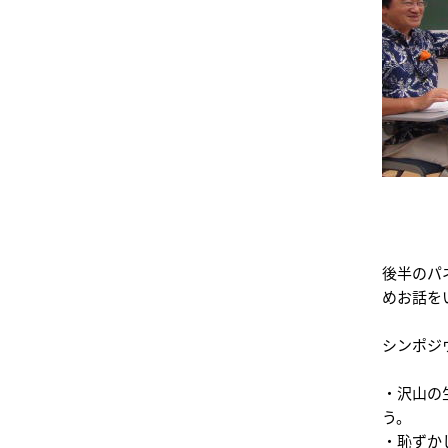
後半のパ
めお話を
シンポジ
・沢山の
う。
・恥ずか