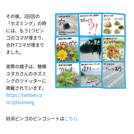
その後、2回目の
「ホズミング」の時
には、もう1つビン
ゴのコマが埋まり、
合計7コマが埋まり
ました。
実際の様子は、穂積
ユタカさんのホズミ
ングのツイッターに
掲載されています。
https://twitter.co
m/@hozming
砂浜ビンゴのビンゴシートは
こちら