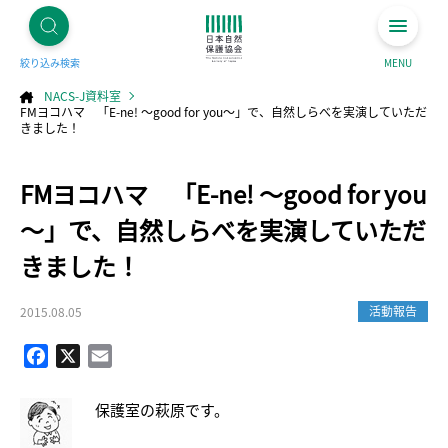
絞り込み検索
MENU
NACS-J資料室
FMヨコハマ 「E-ne! ～good for you～」で、自然しらべを実演していただ
きました！
コ
FMヨコハマ 「E-ne! ～good for you
ン
テ
ン
ツ
～」で、自然しらべを実演していただ
へ
ス
キ
きました！
ッ
プ
活動報告
2015.08.05
Facebook
X
Email
保護室の萩原です。