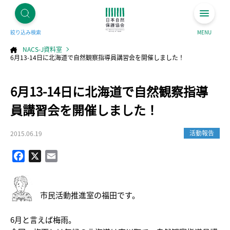
絞り込み検索
MENU
NACS-J資料室
6月13-14日に北海道で自然観察指導員講習会を開催しました！
コ
6月13-14日に北海道で自然観察指導
ン
テ
ン
ツ
員講習会を開催しました！
へ
ス
キ
ッ
プ
活動報告
2015.06.19
Facebook
X
Email
市民活動推進室の福田です。
6月と言えば梅雨。