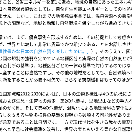
すこと、2)省エネルギーを第1に進め、地域の自然にあったエネル
日本自然保護協会としては、自然再生可能エネルギーとしての地熱
ません。しかし、これまでの地熱発電事業では、温泉資源への悪影
観上の問題など、地域と融和し自然環境を保全しながら進めてきた
議では、まず、優良事例を形成するために、その前提として考慮さ
が、世界と比較して非常に貴重でかつ希少であることをお話しさせ
個性豊かな日本の自然を賢く楽しむために。」
）。そのうえで、国
公園の規制の強弱を定めている地種区分と実際の自然の自然度とが
可否判断の基準は、地種区分ごとの一律の基準で対応するのではな
保全することは当然ですし、その他の地域だとしても、自然環境へ
判断をすることが必要不可欠で、さらなる規制緩和はもってのほか
性国家戦略2012-2020によれば、日本の生物多様性は4つの危機
滅および生息・生育地の減少。第2の危機は、里地里山などの手入
系のかく乱。そして第4の危機が、温暖化による地球環境の変化に
らしを支える生物多様性の基盤を根幹から破壊する可能性がありま
が急務であることは自明です。一方で現代世代を生きる我々の責務
制へと早急に社会構造を改善し、世界の宝ともいえる豊かな自然環