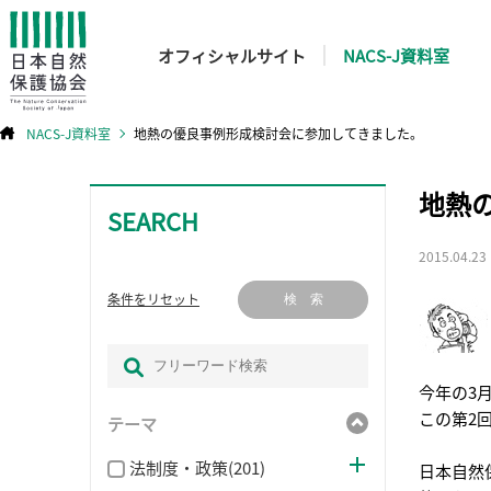
オフィシャルサイト
NACS-J資料室
NACS-J資料室
地熱の優良事例形成検討会に参加してきました。
コ
地熱
ン
テ
SEARCH
ン
ツ
へ
ス
2015.04.23
キ
ッ
プ
条件をリセット
検 索
今年の3
この第2
テーマ
法制度・政策(201)
日本自然保