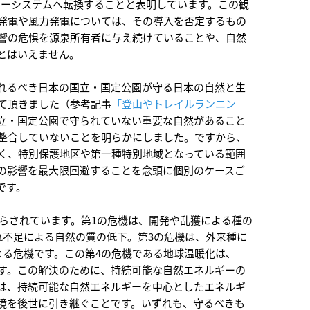
ギーシステムへ転換することと表明しています。この観
発電や風力発電については、その導入を否定するもの
響の危惧を源泉所有者に与え続けていることや、自然
とはいえません。
れるべき日本の国立・国定公園が守る日本の自然と生
て頂きました（参考記事
「登山やトレイルランニン
立・国定公園で守られていない重要な自然があること
整合していないことを明らかにしました。ですから、
く、特別保護地区や第一種特別地域となっている範囲
の影響を最大限回避することを念頭に個別のケースご
です。
にさらされています。第1の危機は、開発や乱獲による種の
れ不足による自然の質の低下。第3の危機は、外来種に
よる危機です。この第4の危機である地球温暖化は、
す。この解決のために、持続可能な自然エネルギーの
は、持続可能な自然エネルギーを中心としたエネルギ
境を後世に引き継ぐことです。いずれも、守るべきも