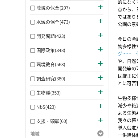
的になく
陸域の保全(207)
点から、
ではあり
水域の保全(473)
公園の景
開発問題(423)
今日の会
物多様性
国際政策(348)
グ…… 
や、自然
環境教育(568)
開発等の
は厳正に
調査研究(380)
とに可否
生物種(353)
生物多様
減少や絶
NbS(423)
よる生態
我々の暮
支援・顕彰(60)
導入促進
地域
ー供給体