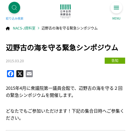
絞り込み検索
MENU
NACS-J資料室
辺野古の海を守る緊急シンポジウム
コ
辺野古の海を守る緊急シンポジウム
ン
テ
ン
ツ
へ
告知
2015.03.20
ス
キ
ッ
プ
Facebook
X
Email
2015年4月に衆議院第一議員会館で、辺野古の海を守る２回
の緊急シンポジウムを開催します。
どなたでもご参加いただけます！下記の集合日時へご参集く
ださい。