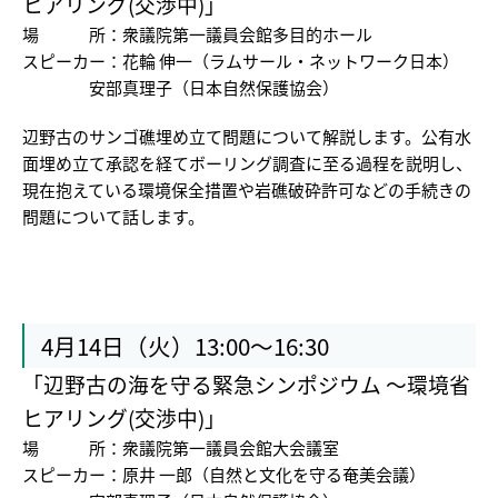
ヒアリング(交渉中)」
場
所：
衆議院第一議員会館多目的ホール
スピーカー：
花輪 伸一（ラムサール・ネットワーク日本）
安部真理子（日本自然保護協会）
辺野古のサンゴ礁埋め立て問題について解説します。公有水
面埋め立て承認を経てボーリング調査に至る過程を説明し、
現在抱えている環境保全措置や岩礁破砕許可などの手続きの
問題について話します。
4月14日（火）13:00～16:30
「辺野古の海を守る緊急シンポジウム ～環境省
ヒアリング(交渉中)」
場
所：
衆議院第一議員会館大会議室
スピーカー：
原井 一郎（自然と文化を守る奄美会議）