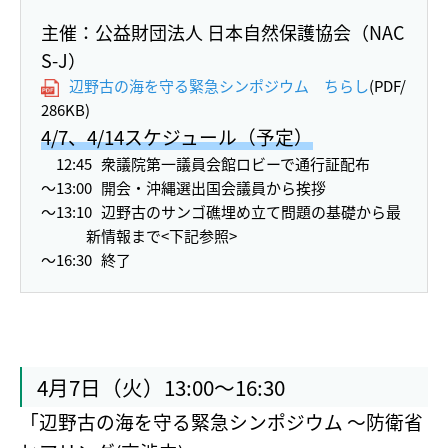
主催：公益財団法人 日本自然保護協会（NAC
S-J）
辺野古の海を守る緊急シンポジウム ちらし
(PDF/
286KB)
4/7、4/14スケジュール（予定）
12:45
衆議院第一議員会館ロビーで通行証配布
～13:00
開会・沖縄選出国会議員から挨拶
～13:10
辺野古のサンゴ礁埋め立て問題の基礎から最
新情報まで<下記参照>
～16:30
終了
4月7日（火）13:00～16:30
「辺野古の海を守る緊急シンポジウム ～防衛省