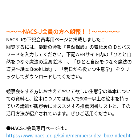
〜〜〜NACS-J会員の方へ朗報！！〜〜〜〜〜
NACS-Jの下記会員専用ページに掲載しました！
閲覧するには、最新の会報『自然保護』の表紙裏のIDとパス
ワードを入力してください。下記WEBサイト内の「ひとと自
然をつなぐ魔法の道具 絵本」、「ひとと自然をつなぐ魔法の
道具～絵本 Book List」、「明日から役立つ生態学」 をクリ
ックしてダウンロードしてください。
観察会をする方におさえておいて欲しい生態学の基本につい
ての資料と、絵本については個人で900冊以上の絵本を持っ
ている講師が観察会にオススメする推薦図書リストと、その
活用方法が紹介されています。ぜひご活用ください。
●NACS-J会員専用ページは↓
https://www.nacsj.or.jp/kaiin/members/idea_box/index.ht