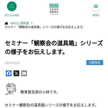
絞り込み検索
MENU
NACS-J資料室
セミナー「観察会の道具箱」シリーズの様子をお伝えします。
コ
セミナー「観察会の道具箱」シリーズ
ン
テ
ン
ツ
の様子をお伝えします。
へ
ス
キ
ッ
プ
活動報告
2015.02.25
Facebook
X
Email
教育普及部の小林です。
セミナー観察会の道具箱シリーズの様子をお伝えします。