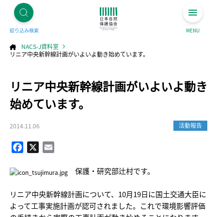
絞り込み検索
MENU
NACS-J資料室
リニア中央新幹線計画がいよいよ動き始めています。
コ
リニア中央新幹線計画がいよいよ動き
ン
テ
ン
ツ
始めています。
へ
ス
キ
ッ
プ
活動報告
2014.11.06
Facebook
X
Email
保護・研究部辻村です。
リニア中央新幹線計画について、10月19日に国土交通大臣に
よって工事実施計画が認可されました。これで環境影響評価