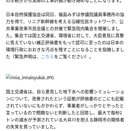
の手続きから実際の工事計画が動き始めることになります。
日本自然保護協会は同日、福島みずほ参議院議員事務所の協
力を得て、リニア新幹線を考える沿線住民ネットワーク、公
共事業改革市民会議との共催で緊急院内集会を開催しまし
た。集会では国土交通省、環境省に対して、大臣意見に真摯
に答えていない補正評価書をもって認可に至ったのは日本の
環境行政におおきな汚点を残すことになることを指摘しまし
た（緊急声明は、
こちら
をご覧ください）。
国土交通省は、自ら意見した地下水への影響シミュレーショ
ンについて、改善されたという証拠が評価書のどこにも記載
されていないにもかかわらず、事業者がしっかりとやったと
言っているので問題ないと判断したと回答し、最大で毎秒2
トンの減水が予測されている大井川を抱える静岡市の関係者
の失笑を買っていました。