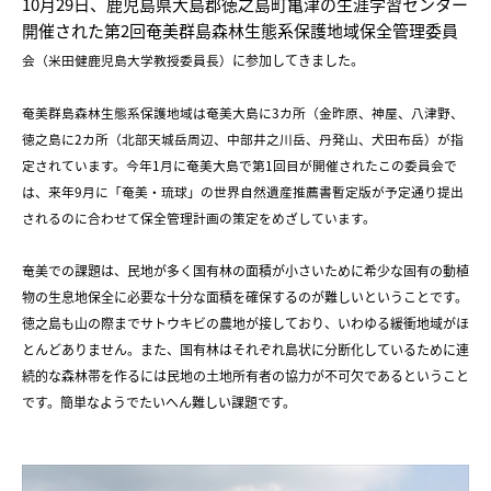
10月29日、鹿児島県大島郡徳之島町亀津の生涯学習センター
開催された第2回奄美群島森林生態系保護地域保全管理委員
会（米田健鹿児島大学教授委員長）
に参加してきました。
奄美群島森林生態系保護地域は奄美大島に3カ所（金昨原、神屋、八津野、
徳之島に2カ所（北部天城岳周辺、中部井之川岳、丹発山、犬田布岳）が指
定されています。今年1月に奄美大島で第1回目が開催されたこの委員会で
は、来年9月に「奄美・琉球」の世界自然遺産推薦書暫定版が予定通り提出
されるのに合わせて保全管理計画の策定をめざしています。
奄美での課題は、民地が多く国有林の面積が小さいために希少な固有の動植
物の生息地保全に必要な十分な面積を確保するのが難しいということです。
徳之島も山の際までサトウキビの農地が接しており、いわゆる緩衝地域がほ
とんどありません。また、国有林はそれぞれ島状に分断化しているために連
続的な森林帯を作るには民地の土地所有者の協力が不可欠であるということ
です。簡単なようでたいへん難しい課題です。