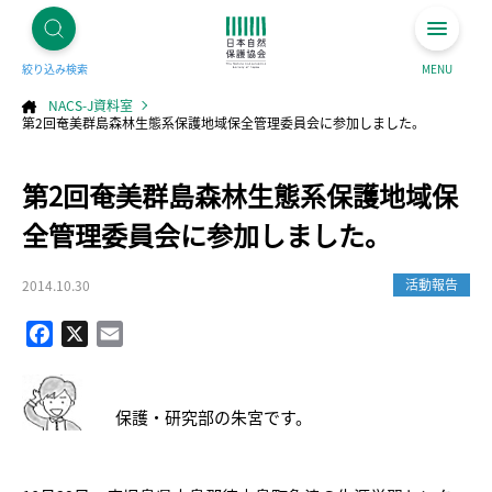
絞り込み検索
MENU
NACS-J資料室
第2回奄美群島森林生態系保護地域保全管理委員会に参加しました。
コ
第2回奄美群島森林生態系保護地域保
ン
テ
ン
ツ
全管理委員会に参加しました。
へ
ス
キ
ッ
プ
活動報告
2014.10.30
Facebook
X
Email
保護・研究部の朱宮です。