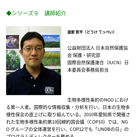
◆シリーズ９ 講師紹介
道家 哲平（どうけ てっぺい）
公益財団法人 日本自然保護協
会 保護・研究部
国際自然保護連合（IUCN）日
本委員会事務局担当
生物多様性条約のNGO におけ
る第一人者。国際的な情報収集・分析を行い、日本の生物多
様性保全の底上げに取り組んでいる。2010年愛知県で開催さ
れた生物多様性条約第10回締約国会議（COP10）では、NG
O グループの全体運営を行い、COP12でも「UNDBの日」の
プログラムディレクターを務める。