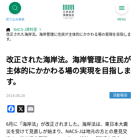
絞り込み検索
MENU
NACS-J資料室
改正された海岸法。海岸管理に住民が主体的にかかわる場の実現を目指しま
す。
コ
改正された海岸法。海岸管理に住民が
ン
テ
ン
ツ
主体的にかかわる場の実現を目指しま
へ
ス
キ
す。
ッ
プ
活動報告
2014.08.28
Facebook
X
Email
6月に「海岸法」が改正されました。海岸法は、東日本大震
災を受けて見直しが始まり、NACS-Jは地元の方との意見交