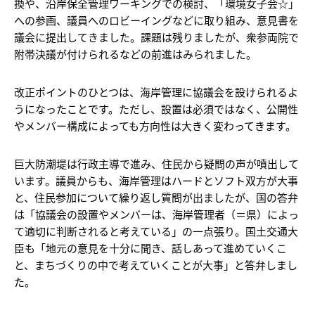
換や、沿岸保全管理ワーキングでの検討、「環境女子会☆」
への参画、議員へのロビーイングなどに取り組み、意見書を
議会に提出してきました。課題は残りましたが、衆参両院で
附帯決議が付けられるなどの前進はみられました。
改正ポイントのひとつは、海岸管理に協議会を設けられるよ
うになったことです。ただし、設置は必須ではなく、公開性
やメンバー構成によっても方向性は大きく変わってきます。
巨大防潮堤は行政主導で進み、住民から疑問の声が噴出して
います。議員からも、海岸管理はハードとソフト双方が大事
と、住民参加について繰り返し質問が出ましたが、国の答弁
は「協議会の設置やメンバーは、海岸管理者（＝県）によっ
て適切に判断されると考えている」の一点張り。国土交通大
臣も「地元の意見を十分に聞き、話しあって進めていくこ
と、まちづくりの中で考えていくことが大事」と答弁しまし
た。