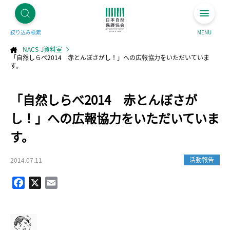
絞り込み検索
MENU
NACS-J資料室
「自然しらべ2014 赤とんぼさがし！」への広報協力をいただいていま
す。
コ
「自然しらべ2014 赤とんぼさが
ン
テ
ン
ツ
し！」への広報協力をいただいていま
へ
ス
キ
す。
ッ
プ
活動報告
2014.07.11
Facebook
X
Email