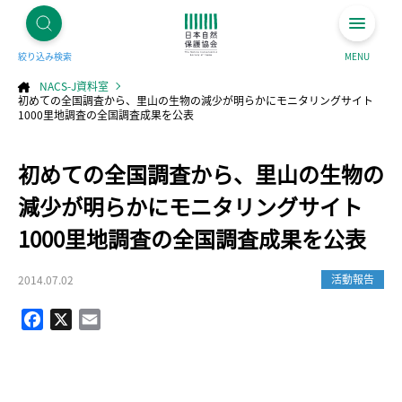
絞り込み検索
MENU
NACS-J資料室
初めての全国調査から、里山の生物の減少が明らかにモニタリングサイト
1000里地調査の全国調査成果を公表
コ
初めての全国調査から、里山の生物の
ン
テ
ン
ツ
減少が明らかにモニタリングサイト
へ
ス
キ
1000里地調査の全国調査成果を公表
ッ
プ
活動報告
2014.07.02
Facebook
X
Email