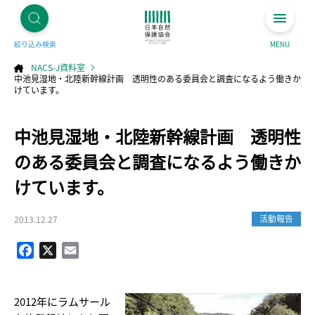
絞り込み検索
MENU
NACS-J資料室
中池見湿地・北陸新幹線計画 透明性のある委員会と調査になるよう働きか
けています。
コ
中池見湿地・北陸新幹線計画 透明性
ン
テ
ン
ツ
のある委員会と調査になるよう働きか
へ
ス
キ
けています。
ッ
プ
活動報告
2013.12.27
Facebook
X
Email
2012年にラムサール