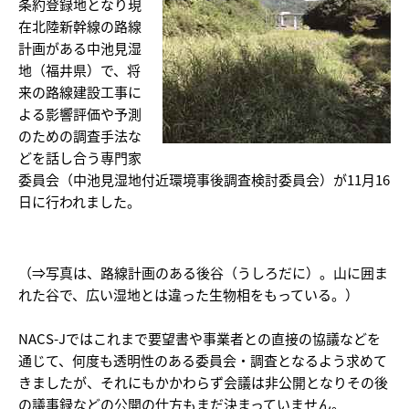
条約登録地となり現
在北陸新幹線の路線
計画がある中池見湿
地（福井県）で、将
来の路線建設工事に
よる影響評価や予測
のための調査手法な
どを話し合う専門家
委員会（中池見湿地付近環境事後調査検討委員会）が11月16
日に行われました。
（⇒写真は、路線計画のある後谷（うしろだに）。山に囲ま
れた谷で、広い湿地とは違った生物相をもっている。）
NACS-Jではこれまで要望書や事業者との直接の協議などを
通じて、何度も透明性のある委員会・調査となるよう求めて
きましたが、それにもかかわらず会議は非公開となりその後
の議事録などの公開の仕方もまだ決まっていません。