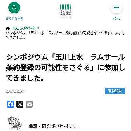
絞り込み検索
MENU
NACS-J資料室
シンポジウム「玉川上水 ラムサール条約登録の可能性をさぐる」に参加し
てきました。
コ
シンポジウム「玉川上水 ラムサール
ン
テ
ン
ツ
条約登録の可能性をさぐる」に参加し
へ
ス
キ
てきました。
ッ
プ
活動報告
2013.12.03
Facebook
X
Email
保護・研究部の辻村です。