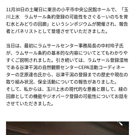
11月30日の土曜日に東京の小平市中央公民館ホールで、「玉
川上水 ラムサール条約登録の可能性をさぐる－いのちを育
む水とみどりの回廊」というシンポジウムが開催され、報告
者とパネリストとして登壇させていただきました。
当日は、最初にラムサールセンター事務局長の中村玲子氏
が、ラムサール条約の基本的な内容についてとてもわかりや
すくご説明されました。引き続いては、ラムサール登録湿地
である谷津干潟の自然観察センターCEPA活動コーディネー
ターの芝原達也氏から、谷津干潟の登録までの歴史や現在の
取り組み状況、保全活動についての報告がありました。
そして、私からは、玉川上水の現代的な意義と題して、緑の
回廊としての機能やジオパーク登録の可能性についてお話を
させていただきました。