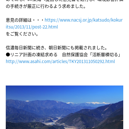
の手続きが厳正に行わるよう求めました。
意見の詳細は・・・
https://www.nacsj.or.jp/katsudo/kokur
itsu/2013/11/post-22.html
をご覧ください。
信濃毎日新聞に続き、朝日新聞にも掲載されました。
●リニア計画の凍結求める 自然保護協会「活断層横切る」
http://www.asahi.com/articles/TKY201311050292.html