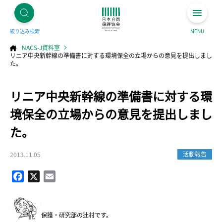
絞り込み検索
MENU
NACS-J資料室
リニア中央新幹線の準備書に対する環境保全の立場からの意見を提出しまし
た。
コ
リニア中央新幹線の準備書に対する環
ン
テ
ン
ツ
境保全の立場からの意見を提出しまし
へ
ス
キ
た。
ッ
プ
活動報告
2013.11.05
Facebook
X
Email
保護・研究部の辻村です。