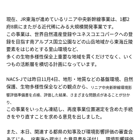
現在、JR東海が進めているリニア中央新幹線事業は、1都2
府8県にまたがる近代稀にみる大規模開発事業です。
この事業は、世界自然遺産登録やユネスコエコパークへの登
録を目指す南アルプス国立公園などの山岳地域から東海丘陵
要素をはじめとする里山環境など、
多くの生物多様性保全上重要な地域を貫くだけでなく、いく
つもの活断層を横切る計画になっています。
NACS-Jでは昨日11月4日、地形・地質などの基盤環境、自然
保護、生物多様性保全などの観点から、
リニア中央新幹線環境影
響評価準備書を点検、評価した結果、さまざまな問題点があることが分か
り、
この事業をいったん凍結し、再度事業位置選定を含めた手続
きをやり直すことを求める意見を出しました。
また、本日、関連する都県の知事及び環境影響評価の審査会
あてにも、JR東海へ提出した意見書を送付し、環境影響評価