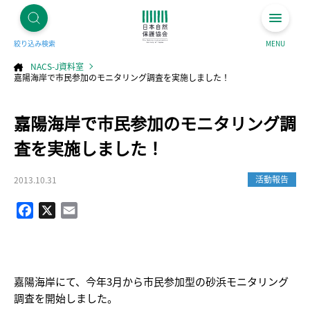
絞り込み検索
MENU
NACS-J資料室
嘉陽海岸で市民参加のモニタリング調査を実施しました！
コ
嘉陽海岸で市民参加のモニタリング調
ン
テ
ン
ツ
査を実施しました！
へ
ス
キ
ッ
プ
活動報告
2013.10.31
Facebook
X
Email
嘉陽海岸にて、今年3月から市民参加型の砂浜モニタリング
調査を開始しました。