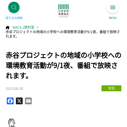
絞り込み検索
MENU
NACS-J資料室
赤谷プロジェクトの地域の小学校への環境教育活動が9/1夜、番組で放映さ
れます。
コ
赤谷プロジェクトの地域の小学校への
ン
テ
ン
ツ
環境教育活動が9/1夜、番組で放映さ
へ
ス
キ
れます。
ッ
プ
告知
2013.08.30
Facebook
X
Email