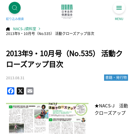
絞り込み検索
MENU
NACS-J資料室
2013年9・10月号（No.535） 活動クローズアップ目次
コ
2013年9・10月号（No.535） 活動ク
ン
テ
ン
ツ
ローズアップ目次
へ
ス
キ
ッ
プ
書籍・発行物
2013.08.31
Facebook
X
Email
★NACS-J 活動
クローズアップ