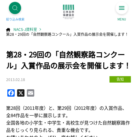
絞り込み検索
MENU
NACS-J資料室
第28・29回の「自然観察路コンクール」入賞作品の展示会を開催します！
コ
第28・29回の「自然観察路コンクー
ン
テ
ン
ツ
ル」入賞作品の展示会を開催します！
へ
ス
キ
ッ
プ
告知
2013.02.18
Facebook
X
Email
第28回（2011年度）と、第29回（2012年度）の入賞作品、
全84作品を一挙に展示します。
全国各地の小学生・中学生・高校生が見つけた自然観察路作
品をじっくり見られる、貴重な機会です。