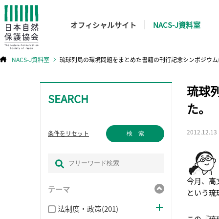
オフィシャルサイト
NACS-J資料室
NACS-J資料室
琉球列島の環境問題をまとめた書籍の刊行記念シンポジウム
コ
琉球
ン
テ
SEARCH
ン
ツ
た。
へ
ス
キ
ッ
プ
2012.12.13
条件をリセット
検 索
今月、高
テーマ
という琉
法制度・政策(201)
この『琉