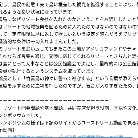
定し、島民の創意工夫で島に根差した観光を推進することにより、
れるような良い状況になっています。
富島になぜリゾート会社を入れたのかということをお話ししたいと
はリゾートで地域振興を図るために入れたのではないのではないの
して一定年限後に島に返して欲しいという協定を結んだうえでリゾ
経済的な条件は一切入れませんでした。
のリゾートを追い返してもまたこの土地がアメリカファンドやチャ
それならば言葉も通じ、交渉に応じてくれるリゾートときちんと話
は島にとって大事なことは公民館議会で決定し、最終的には公民館
役員が執行するというシステムを取っています。
館長として「竹富島の神々に誓って遵守する」という言葉が添えら
気度を示すために血判を押したのですが、気合が入りすぎたため、
－－－－－－－－－－－－－－－－－－－－－－－－
、リゾート開発問題や基地問題、共同売店が担う役割、言語や文化
シンポジウムでした。
シンポジウムの様子は下記のサイトからユーストリーム動画で見る
am動画】
0年・持続可能なシマ社会へ―琉球列島の環境問題からの提案―」