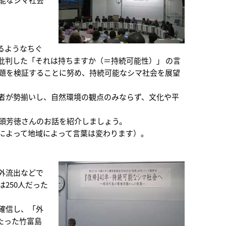
るようなちぐ
批判した「それは持ちますか（＝持続可能性）」 の言
問題を検証することに努め、持続可能なシマ社会を展望
者が勢揃いし、自然環境の観点のみならず、文化や平
勢頭芳徳さんのお話を紹介しましょう。
によって地域によって言葉は変わります）。
外流出などで
250人だった
確信し、「外
たった竹富島