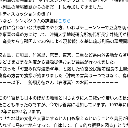
球列島の環境問題からの提案－】に参加してきました。
ルディスカッションの様子）
ムなど、シンポジウムの詳細は
こちら
条件に合わない公共事業のやり方、いわばチェーンソーで豆腐を切
や事業の進め方に対して、沖縄大学地域研究所初代所長宇井純氏が
、奄美から与那国まで20名による現状報告を基に琉球列島の環境
。
宮古島、石垣島、竹富島、奄美、東京、三重など県内外各地から著
などさまざまな角度から話題提供および議論が行われました。
に残った「町並み保存運動40年」と題した竹富公民館前館長の上
富島の方言で挨拶が始まりました（沖縄の言葉は一つではなく、島
－－－以下、上勢頭芳徳さん（右写真）のお話－－－－－－－
この竹富島も日本のほかの地域と同じように人口減少や若い人の島
たこともあったのですが、今では着実に増加しています。1992年には
12年には351名います。
わせた地域の文化を大事にすると人口も増えるということを島民が
入れずに島の土地を守って、自律して、自立的な振興を図る」とう