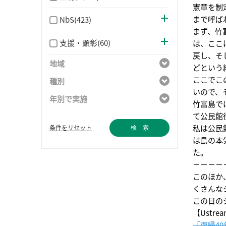
憲章を制
まで呼ば
NbS(423)
まず、竹
支援・顕彰(60)
は、ここ
戻し、そ
地域
どという
ここでこ
種別
いので、
年別で実施
竹富島で
て公民館
私は公民
条件をリセット
検 索
は島の本
た。
－－－－
このほか
くさんな
この日の
【Ustre
「復帰4