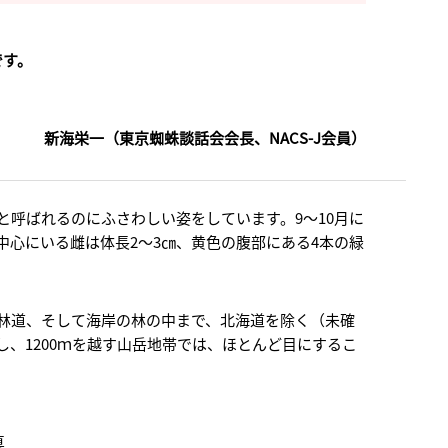
です。
新海栄一（東京蜘蛛談話会会長、NACS-J会員）
呼ばれるのにふさわしい姿をしています。9～10月に
心にいる雌は体長2～3㎝、黄色の腹部にある4本の緑
林道、そして海岸の林の中まで、北海道を除く（未確
、1200ｍを越す山岳地帯では、ほとんど目にするこ