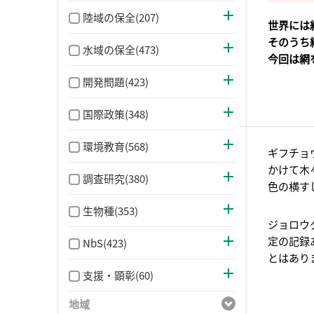
陸域の保全(207)
世界には
そのうち
水域の保全(473)
今回は網
開発問題(423)
国際政策(348)
環境教育(568)
ギフチョ
かけて木
調査研究(380)
色の横す
生物種(353)
ジョロウ
定の記録
NbS(423)
とはあり
支援・顕彰(60)
地域