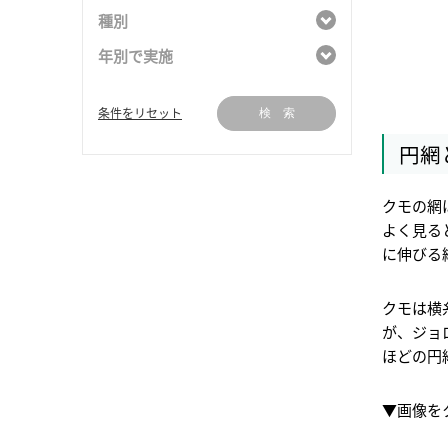
種別
年別で実施
条件をリセット
検 索
円網
クモの網
よく見る
に伸びる
クモは横
が、ジョ
ほどの円
▼画像を