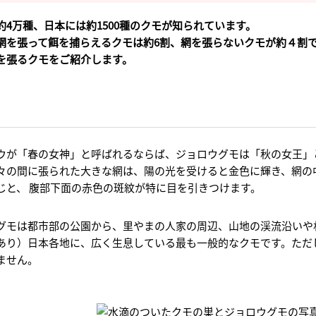
約4万種、日本には約1500種のクモが知られています。
網を張って餌を捕らえるクモは約6割、網を張らないクモが約４割
を張るクモをご紹介します。
ウが「春の女神」と呼ばれるならば、ジョロウグモは「秋の女王」と
々の間に張られた大きな網は、陽の光を受けると金色に輝き、網の中
じと、 腹部下面の赤色の斑紋が特に目を引きつけます。
グモは都市部の公園から、里やまの人家の周辺、山地の渓流沿いや
あり）日本各地に、広く生息している最も一般的なクモです。ただし
ません。