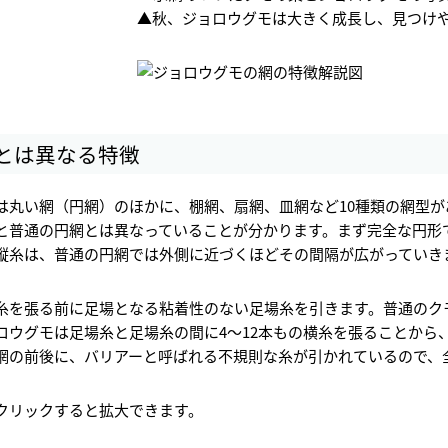
▲秋、ジョロウグモは大きく成長し、見つけ
とは異なる特徴
は丸い網（円網）のほかに、棚網、扇網、皿網など10種類の網型
と普通の円網とは異なっていることが分かります。まず完全な円形
縦糸は、普通の円網では外側に近づくほどその間隔が広がっていき
糸を張る前に足場となる粘着性のない足場糸を引きます。普通のク
ロウグモは足場糸と足場糸の間に4～12本もの横糸を張ることから
網の前後に、バリアーと呼ばれる不規則な糸が引かれているので、
クリックすると拡大できます。