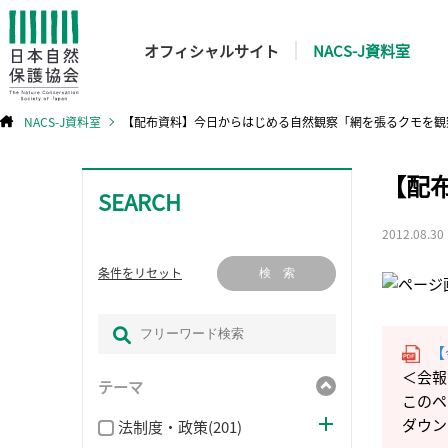
オフィシャルサイト
NACS-J資料室
NACS-J資料室
【配布資料】今日からはじめる自然観察「網を張るクモを観
コ
【配
ン
テ
SEARCH
ン
ツ
へ
ス
2012.08.30
キ
ッ
プ
条件をリセット
検 索
【
＜会報
テーマ
このペ
ダウン
法制度・政策(201)