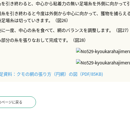
糸を引き終わると、中心から粘着力の無い足場糸を外側に向かって引
場糸を引き終わると今度は外側から中心に向かって、獲物を捕らえ
時足場糸は切っていきます。（図26）
後に一度、中心の糸を食べて、網のバランスを調整します。（図27
心部分の糸を張りなおして完成です。（図28）
足資料：クモの網の張り方（円網）の図（PDF/85KB)
のページに戻る