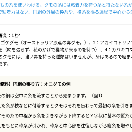
答え：1と4
カゴケグモ（オーストラリア原産の毒グモ。）、2：アカイロトリノ
モ（網を張らず、花のかげで獲物が来るのを待つ） 、4：カバキコ
のクモには、強い毒を持った種類はいませんが、牙はあるので噛ま
です。
資料】円網の張り方：オニグモの例
モの網は空中に糸を流すことから始まります。（図1）
れた糸が枝などに付着するとクモはそれを伝わって最初の糸を引きま
にその糸の中程から糸を引きながら下降するとＹ字状に基本の縦糸が
れをもとに枠糸が引かれ、枠糸と中心部を往復しながら縦糸を増やし