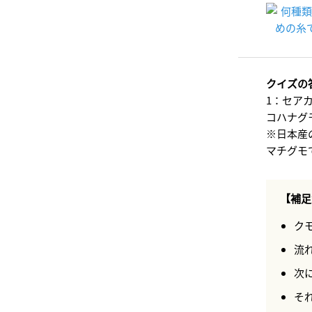
クイズの
1：セア
コハナグ
※日本産
マチグモ
【補足
ク
流
次
そ