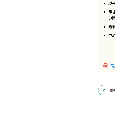
縦
足
の
最
中
補
前