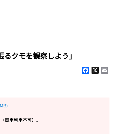
張るクモを観察しよう」
Facebook
X
Email
MB)
す（商用利用不可）。