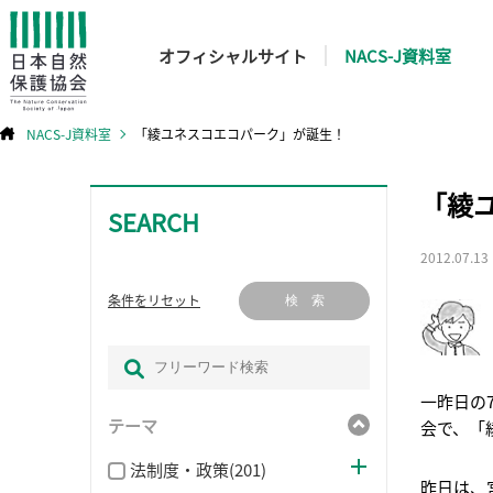
オフィシャルサイト
NACS-J資料室
NACS-J資料室
「綾ユネスコエコパーク」が誕生！
コ
「綾
ン
テ
SEARCH
ン
ツ
へ
ス
2012.07.13
キ
ッ
プ
条件をリセット
検 索
一昨日の
テーマ
会で、「
法制度・政策(201)
昨日は、