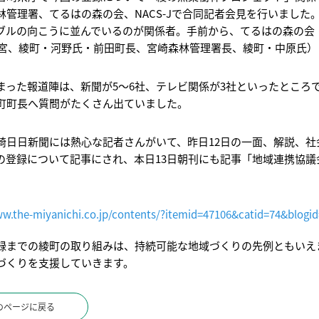
林管理署、てるはの森の会、NACS-Jで合同記者会見を行いました
ブルの向こうに並んでいるのが関係者。手前から、てるはの森の会
・朱宮、綾町・河野氏・前田町長、宮崎森林管理署長、綾町・中原氏）
まった報道陣は、新聞が5～6社、テレビ関係が3社といったところ
町町長へ質問がたくさん出ていました。
崎日日新聞には熱心な記者さんがいて、昨日12日の一面、解説、社
の登録について記事にされ、本日13日朝刊にも記事「地域連携協
ww.the-miyanichi.co.jp/contents/?itemid=47106&catid=74&blogi
録までの綾町の取り組みは、持続可能な地域づくりの先例ともいえま
づくりを支援していきます。
のページに戻る