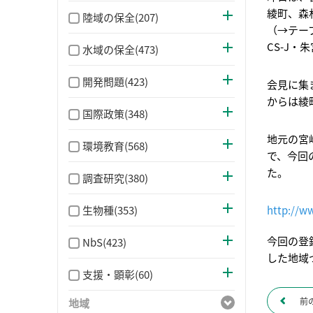
綾町、森
陸域の保全(207)
（→テー
CS-J
水域の保全(473)
開発問題(423)
会見に集
からは綾
国際政策(348)
地元の宮
環境教育(568)
で、今回
た。
調査研究(380)
http://w
生物種(353)
今回の登
NbS(423)
した地域
支援・顕彰(60)
前
地域