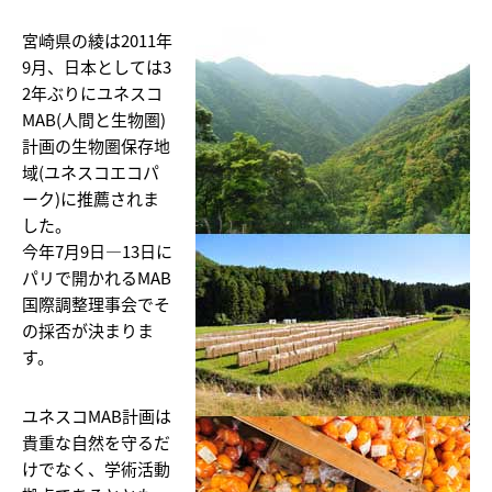
宮崎県の綾は2011年
9月、日本としては3
2年ぶりにユネスコ
MAB(人間と生物圏)
計画の生物圏保存地
域(ユネスコエコパ
ーク)に推薦されま
した。
今年7月9日―13日に
パリで開かれるMAB
国際調整理事会でそ
の採否が決まりま
す。
ユネスコMAB計画は
貴重な自然を守るだ
けでなく、学術活動