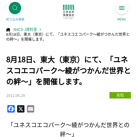
絞り込み検索
MENU
NACS-J資料室
8月18日、東大（東京）にて、「ユネスコエコパーク～綾がつかんだ世界と
の絆～」を開催します。
コ
8月18日、東大（東京）にて、「ユネ
ン
テ
ン
ツ
スコエコパーク～綾がつかんだ世界と
へ
ス
キ
の絆～」を開催します。
ッ
プ
告知
2012.06.29
Facebook
X
Email
「ユネスコエコパーク～綾がつかんだ世界との
絆～」