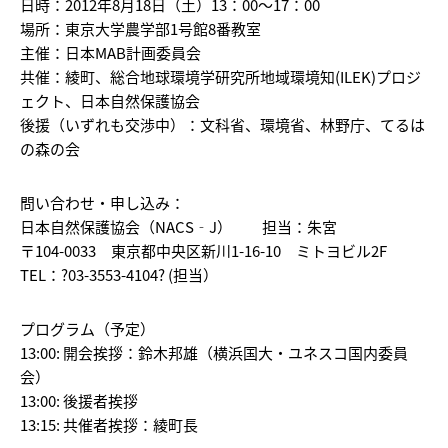
日時：
2012年8月18日（土）13：00～17：00
場所：
東京大学農学部1号館8番教室
主催：
日本MAB計画委員会
共催：
綾町、総合地球環境学研究所地域環境知(ILEK)プロジ
ェクト、日本自然保護協会
後援
（いずれも交渉中）：文科省、環境省、林野庁、てるは
の森の会
問い合わせ・申し込み：
日本自然保護協会（NACS‐J） 担当：朱宮
〒104-0033 東京都中央区新川1-16-10 ミトヨビル2F
TEL：?03-3553-4104? (担当）
プログラム（予定）
13:00: 開会挨拶：鈴木邦雄（横浜国大・ユネスコ国内委員
会）
13:00: 後援者挨拶
13:15: 共催者挨拶：綾町長