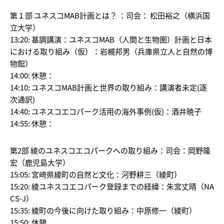
第１部 ユネスコMAB計画とは？ ：司会： 松田裕之（横浜国
立大学）
13:20: 基調講演：ユネスコMAB（人間と生物圏）計画と日本
における取り組み（仮）：岩槻邦男（兵庫県立人と自然の博
物館）
14:00: 休憩：
14:10: ユネスコMAB計画と世界の取り組み：講演者未定(逐
次通訳)
14:40: ユネスコエコパーク活用の海外事例(仮)：酒井暁子
14:55: 休憩：
第2部 綾のユネスコエコパークへの取り組み：司会：岡野隆
宏（鹿児島大学）
15:05: 宮崎県綾町の自然と文化：河野耕三（綾町）
15:20: 綾ユネスコエコパーク登録までの経緯：朱宮丈晴（NA
CS-J）
15:35: 綾町の今後に向けた取り組み：中原修一（綾町）
15:50: 休憩