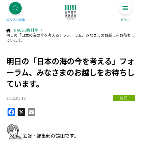
絞り込み検索
MENU
NACS-J資料室
明日の「日本の海の今を考える」フォーラム、みなさまのお越しをお待ちし
ています。
コ
明日の「日本の海の今を考える」フォ
ン
テ
ン
ツ
ーラム、みなさまのお越しをお待ちし
へ
ス
キ
ています。
ッ
プ
告知
2012.05.18
Facebook
X
Email
広報・編集部の鶴田です。