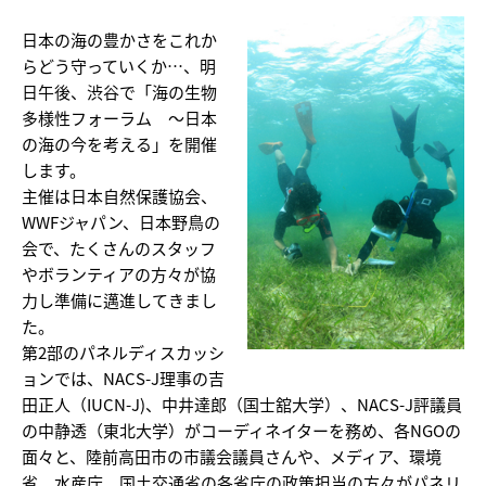
日本の海の豊かさをこれか
らどう守っていくか…、明
日午後、渋谷で「海の生物
多様性フォーラム ～日本
の海の今を考える」を開催
します。
主催は日本自然保護協会、
WWFジャパン、日本野鳥の
会で、たくさんのスタッフ
やボランティアの方々が協
力し準備に邁進してきまし
た。
第2部のパネルディスカッシ
ョンでは、NACS-J理事の吉
田正人（IUCN-J)、中井達郎（国士舘大学）、NACS-J評議員
の中静透（東北大学）がコーディネイターを務め、各NGOの
面々と、陸前高田市の市議会議員さんや、メディア、環境
省、水産庁、国土交通省の各省庁の政策担当の方々がパネリ