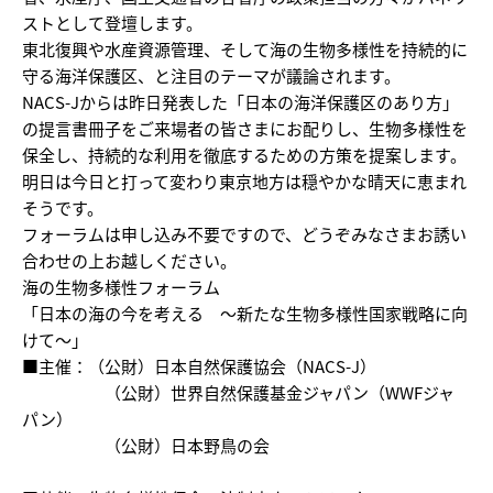
ストとして登壇します。
東北復興や水産資源管理、そして海の生物多様性を持続的に
守る海洋保護区、と注目のテーマが議論されます。
NACS-Jからは昨日発表した「日本の海洋保護区のあり方」
の提言書冊子をご来場者の皆さまにお配りし、生物多様性を
保全し、持続的な利用を徹底するための方策を提案します。
明日は今日と打って変わり東京地方は穏やかな晴天に恵まれ
そうです。
フォーラムは申し込み不要ですので、どうぞみなさまお誘い
合わせの上お越しください。
海の生物多様性フォーラム
「日本の海の今を考える ～新たな生物多様性国家戦略に向
けて～」
■主催：（公財）日本自然保護協会（NACS-J）
（公財）世界自然保護基金ジャパン（WWFジャ
パン）
（公財）日本野鳥の会