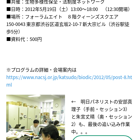
■共催：生物多様性保全・法制度ネットワーク
■日時：2012年5月19日（土）13:00～18:00 （12:30開場）
■場所：フォーラムエイト ８階クィーンズスクエア
150-0043 東京都渋谷区道玄坂2-10-7 新大宗ビル（渋谷駅徒
歩5分）
■資料代：500円
※プログラムの詳細・会場案内は
https://www.nacsj.or.jp/katsudo/biodic/2012/05/post-8.ht
ml
← 明日パネリストの安部真
理子（手前・セッション3）
と朱宮丈晴（奥・セッション
2）も、最後の追い込み作業
中。。。