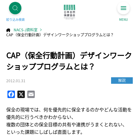
絞り込み検索
MENU
NACS-J資料室
CAP（保全行動計画）デザインワークショッププログラムとは？
コ
CAP（保全行動計画）デザインワーク
ン
テ
ン
ツ
ショッププログラムとは？
へ
ス
キ
ッ
プ
解説
2012.01.31
Facebook
X
Email
保全の現場では、何を優先的に保全するのかやどんな活動を
優先的に行うべきかわからない、
複数の団体との保全目標の共有や連携がうまくとれない、
といった課題にしばしば直面します。