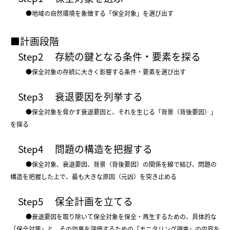
●地域の自然環境を象徴する「保全対象」を選び出す
■計画段階
Step2
存続の鍵となる条件・要素を探る
●保全対象の存続に大きく影響する条件・要素を選び出す
Step3
衰退要因を列挙する
●保全対象を脅かす衰退要因と、それを生じる「背景（背後要因）」
を探る
Step4
問題の構造を把握する
●保全対象、衰退要因、背景（背後要因）の関係を線で結び、問題の
構造を把握した上で、最も大きな原因（元凶）を突き止める
Step5
保全計画を立てる
●衰退要因を取り除いて保全対象を保全・再生するための、具体的な
「保全対策」と、その効果を評価するための「モニタリング調査」の内容を