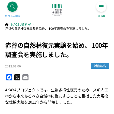
絞り込み検索
MENU
NACS-J資料室
赤谷の自然林復元実験を始め、 100年調査会を実施しました。
コ
赤谷の自然林復元実験を始め、 100年
ン
テ
ン
ツ
調査会を実施しました。
へ
ス
キ
ッ
プ
活動報告
2012.01.06
Facebook
X
Email
AKAYAプロジェクトでは、生物多様性復元のため、スギ人工
林から本来あるべき自然林に復元することを目指した大規模
な伐採実験を2011年から開始しました。