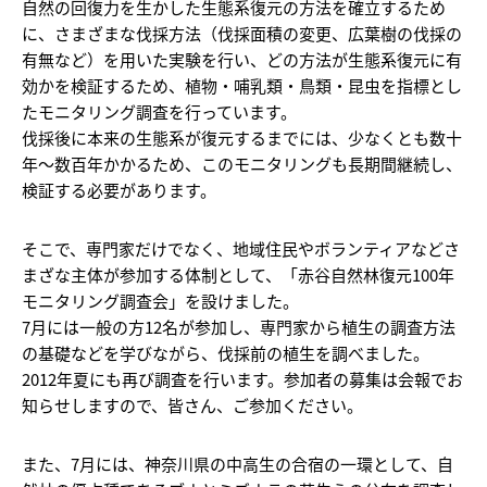
自然の回復力を生かした生態系復元の方法を確立するため
に、さまざまな伐採方法（伐採面積の変更、広葉樹の伐採の
有無など）を用いた実験を行い、どの方法が生態系復元に有
効かを検証するため、植物・哺乳類・鳥類・昆虫を指標とし
たモニタリング調査を行っています。
伐採後に本来の生態系が復元するまでには、少なくとも数十
年～数百年かかるため、このモニタリングも長期間継続し、
検証する必要があります。
そこで、専門家だけでなく、地域住民やボランティアなどさ
まざな主体が参加する体制として、「赤谷自然林復元100年
モニタリング調査会」を設けました。
7月には一般の方12名が参加し、専門家から植生の調査方法
の基礎などを学びながら、伐採前の植生を調べました。
2012年夏にも再び調査を行います。参加者の募集は会報でお
知らせしますので、皆さん、ご参加ください。
また、7月には、神奈川県の中高生の合宿の一環として、自