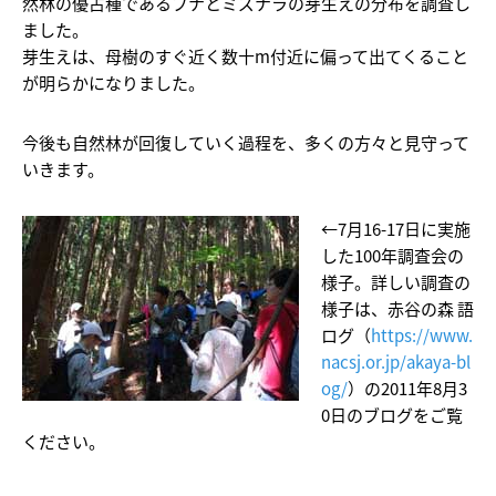
然林の優占種であるブナとミズナラの芽生えの分布を調査し
ました。
芽生えは、母樹のすぐ近く数十m付近に偏って出てくること
が明らかになりました。
今後も自然林が回復していく過程を、多くの方々と見守って
いきます。
←7月16-17日に実施
した100年調査会の
様子。詳しい調査の
様子は、赤谷の森 語
ログ（
https://www.
nacsj.or.jp/akaya-bl
og/
）の2011年8月3
0日のブログをご覧
ください。