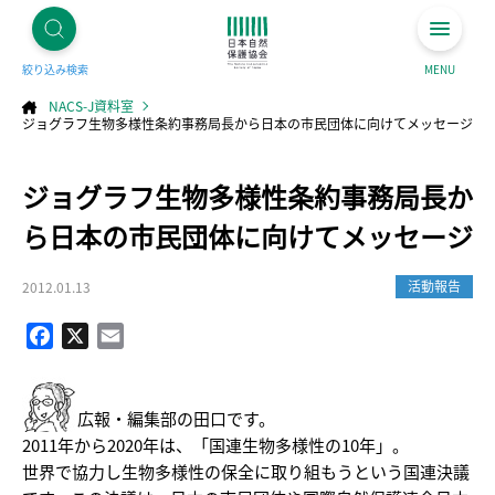
絞り込み検索
MENU
NACS-J資料室
ジョグラフ生物多様性条約事務局長から日本の市民団体に向けてメッセージ
コ
ジョグラフ生物多様性条約事務局長か
ン
テ
ン
ツ
ら日本の市民団体に向けてメッセージ
へ
ス
キ
ッ
プ
活動報告
2012.01.13
Facebook
X
Email
広報・編集部の田口です。
2011年から2020年は、「国連生物多様性の10年」。
世界で協力し生物多様性の保全に取り組もうという国連決議