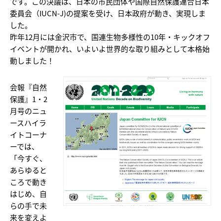
です。この決議は、日本の市民団体や国際自然保護連合日本
委員会（IUCN-J)の提案を受け、日本政府が動き、実現しま
した。
昨年12月には金沢市で、国連生物多様性の10年・キックオフ
イベントが開かれ、いよいよ世界的な取り組みとして本格始
動しました！
会報『自然
保護』1・2
月号のニュ
ースハイラ
イトコーナ
ーでは、
「今すぐ、
あらゆると
ころで動き
はじめ、自
らの手で未
来を変えよ