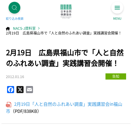
絞り込み検索
MENU
NACS-J資料室
2月19日 広島県福山市で「人と自然のふれあい調査」実践講習会開催！
コ
2月19日 広島県福山市で「人と自然
ン
テ
ン
ツ
のふれあい調査」実践講習会開催！
へ
ス
キ
ッ
プ
告知
2012.01.16
Facebook
X
Email
2月19日「人と自然のふれあい調査」実践講習会in福山
市
（PDF/838KB）