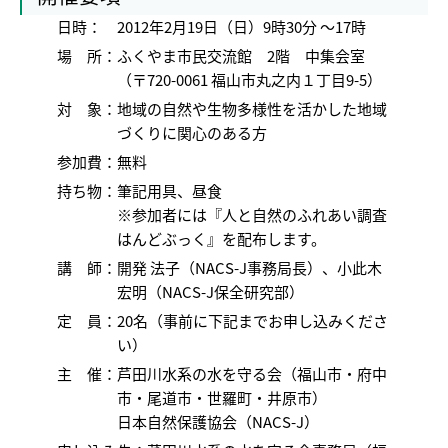
日時：
2012年2月19日（日）9時30分 ～17時
場 所：
ふくやま市民交流館 2階 中集会室
（〒720-0061 福山市丸之内１丁目9-5）
対 象：
地域の自然や生物多様性を活かした地域
づくりに関心のある方
参加費：
無料
持ち物：
筆記用具、昼食
※参加者には『人と自然のふれあい調査
はんどぶっく』を配布します。
講 師：
開発 法子（NACS-J事務局長）、小此木
宏明（NACS-J保全研究部）
定 員：
20名（事前に下記までお申し込みくださ
い）
主 催：
芦田川水系の水を守る会（福山市・府中
市・尾道市・世羅町・井原市）
日本自然保護協会（NACS-J）