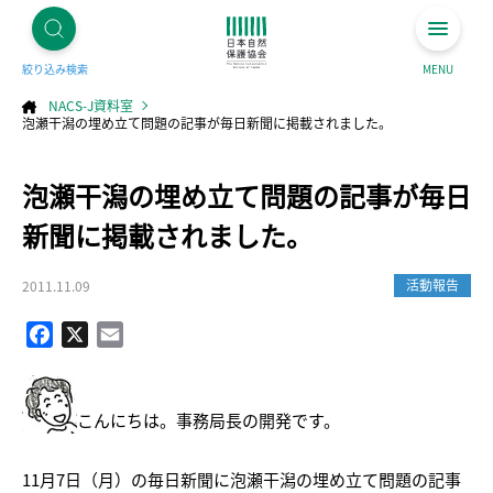
絞り込み検索
MENU
NACS-J資料室
泡瀬干潟の埋め立て問題の記事が毎日新聞に掲載されました。
コ
泡瀬干潟の埋め立て問題の記事が毎日
ン
テ
ン
ツ
新聞に掲載されました。
へ
ス
キ
ッ
プ
活動報告
2011.11.09
Facebook
X
Email
こんにちは。事務局長の開発です。
11月7日（月）の毎日新聞に泡瀬干潟の埋め立て問題の記事