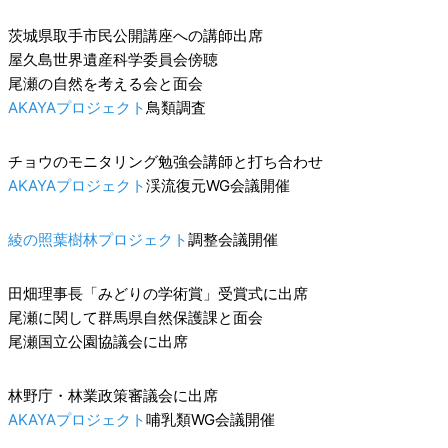
茨城県取手市民公開講座への講師出席
屋久島世界遺産科学委員会傍聴
尾瀬の自然を考える会と面会
AKAYAプロジェクト
鳥類調査
チョウのモニタリング勉強会講師と打ち合わせ
AKAYAプロジェクト
渓流復元WG会議開催
綾の照葉樹林プロジェクト
調整会議開催
田畑理事長「みどりの学術賞」受賞式に出席
尾瀬に関して群馬県自然保護課と面会
尾瀬国立公園協議会に出席
林野庁・林業政策審議会に出席
AKAYAプロジェクト
哺乳類WG会議開催