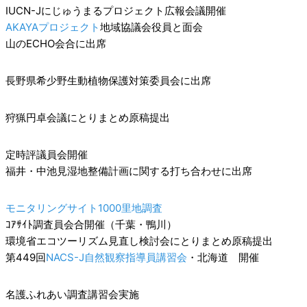
IUCN-Jにじゅうまるプロジェクト広報会議開催
AKAYAプロジェクト
地域協議会役員と面会
山のECHO会合に出席
長野県希少野生動植物保護対策委員会に出席
狩猟円卓会議にとりまとめ原稿提出
定時評議員会開催
福井・中池見湿地整備計画に関する打ち合わせに出席
モニタリングサイト1000里地調査
ｺｱｻｲﾄ調査員会合開催（千葉・鴨川）
環境省エコツーリズム見直し検討会にとりまとめ原稿提出
第449回
NACS-J自然観察指導員講習会
・北海道 開催
名護ふれあい調査講習会実施