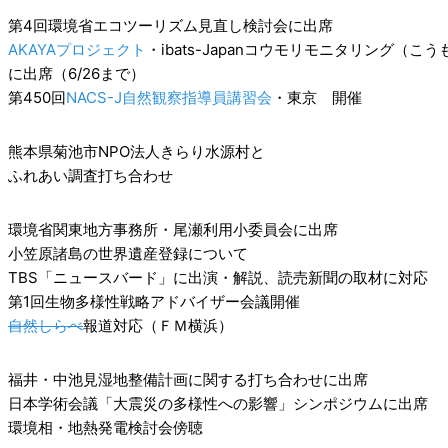
第4回環境省エコツーリズム見直し検討会に出席
AKAYAプロジェクト
・ibats-Japanコウモリモニタリング（こ
に出席（6/26まで）
第450回
NACS-J自然観察指導員講習会
・東京 開催
熊本県菊池市NPO法人きらり水源村と
ふれあい調査打ち合わせ
環境省関東地方事務所・尾瀬利用小委員会に出席
小笠原諸島の世界遺産登録について
TBS「ニュースバード」に出演・解説、読売新聞の取材に対応
第1回生物多様性戦略アドバイザー会議開催
自然しらべ
報道対応（ＦＭ横浜）
福井・中池見湿地整備計画に関する打ち合わせに出席
日本学術会議「大震災の多様性への影響」シンポジウムに出席
環境相・地熱発電検討会傍聴