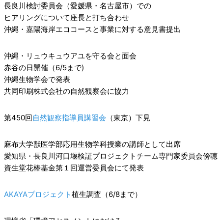
長良川検討委員会（愛媛県・名古屋市）での
ヒアリングについて座長と打ち合わせ
沖縄・嘉陽海岸エココースと事業に対する意見書提出
沖縄・リュウキュウアユを守る会と面会
赤谷の日開催（6/5まで)
沖縄生物学会で発表
共同印刷株式会社の自然観察会に協力
第450回
自然観察指導員講習会
（東京）下見
麻布大学獣医学部応用生物学科授業の講師として出席
愛知県・長良川河口堰検証プロジェクトチーム専門家委員会傍聴
資生堂花椿基金第１回運営委員会にて発表
AKAYAプロジェクト
植生調査（6/8まで）