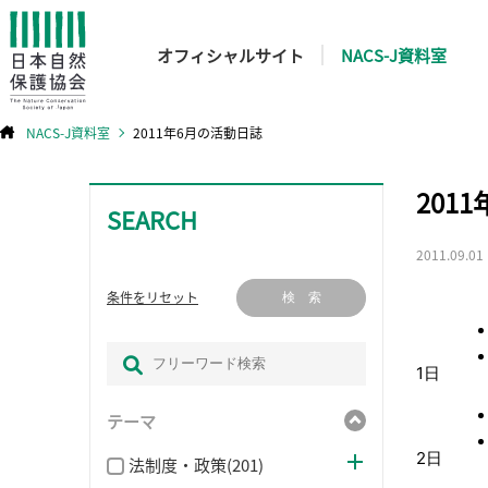
オフィシャルサイト
NACS-J資料室
NACS-J資料室
2011年6月の活動日誌
コ
201
ン
テ
SEARCH
ン
ツ
へ
ス
2011.09.01
キ
ッ
プ
条件をリセット
検 索
1日
テーマ
2日
法制度・政策(201)