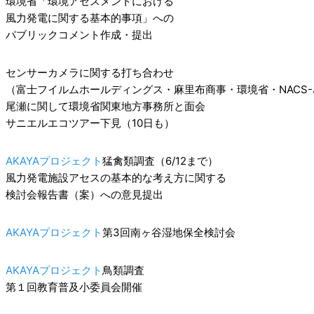
環境省「環境アセスメントにおける
風力発電に関する基本的事項」への
パブリックコメント作成・提出
センサーカメラに関する打ち合わせ
（富士フイルムホールディングス・麻里布商事・環境省・NACS-
尾瀬に関して環境省関東地方事務所と面会
サニエルエコツアー下見（10日も）
AKAYAプロジェクト
猛禽類調査（6/12まで）
風力発電施設アセスの基本的な考え方に関する
検討会報告書（案）への意見提出
AKAYAプロジェクト
第3回南ヶ谷湿地保全検討会
AKAYAプロジェクト
鳥類調査
第１回教育普及小委員会開催