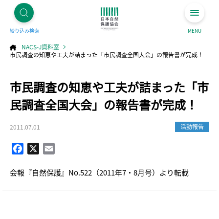
絞り込み検索
MENU
NACS-J資料室
市民調査の知恵や工夫が詰まった「市民調査全国大会」の報告書が完成！
コ
市民調査の知恵や工夫が詰まった「市
ン
テ
ン
ツ
民調査全国大会」の報告書が完成！
へ
ス
キ
ッ
プ
活動報告
2011.07.01
Facebook
X
Email
会報『自然保護』No.522（2011年7・8月号）より転載