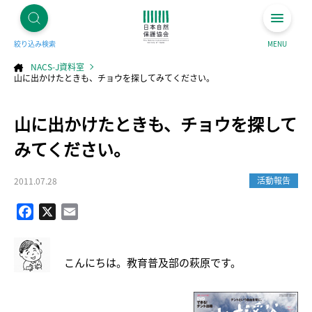
絞り込み検索
MENU
NACS-J資料室
山に出かけたときも、チョウを探してみてください。
コ
山に出かけたときも、チョウを探して
ン
テ
ン
ツ
みてください。
へ
ス
キ
ッ
プ
活動報告
2011.07.28
Facebook
X
Email
こんにちは。教育普及部の萩原です。