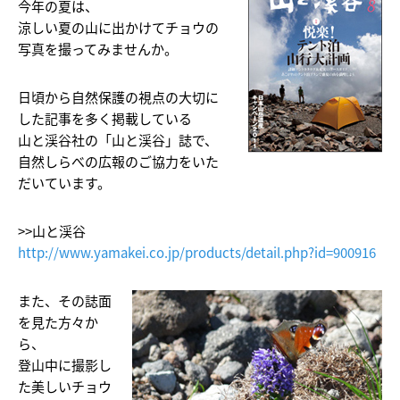
今年の夏は、
涼しい夏の山に出かけてチョウの
写真を撮ってみませんか。
日頃から自然保護の視点の大切に
した記事を多く掲載している
山と渓谷社の「山と渓谷」誌で、
自然しらべの広報のご協力をいた
だいています。
>>山と渓谷
http://www.yamakei.co.jp/products/detail.php?id=900916
また、その誌面
を見た方々か
ら、
登山中に撮影し
た美しいチョウ