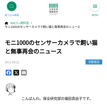
絞り込み検索
MENU
NACS-J資料室
モニ1000のセンサーカメラで飼い猫と無事再会のニュース
コ
モニ1000のセンサーカメラで飼い猫
ン
テ
ン
ツ
と無事再会のニュース
へ
ス
キ
ッ
プ
活動報告
2011.06.21
Facebook
X
Email
こんばんわ。保全研究部の福田真由子です。