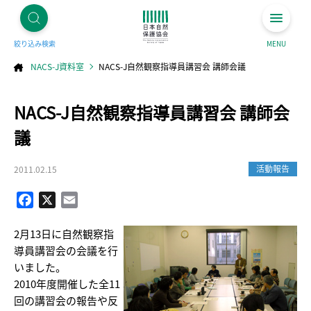
絞り込み検索
MENU
NACS-J資料室
NACS-J自然観察指導員講習会 講師会議
コ
NACS-J自然観察指導員講習会 講師会
ン
テ
ン
ツ
議
へ
ス
キ
ッ
プ
活動報告
2011.02.15
Facebook
X
Email
2月13日に自然観察指
導員講習会の会議を行
いました。
2010年度開催した全11
回の講習会の報告や反